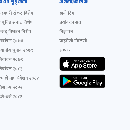
विशेष शृङ्खला
अनलाइनखबर
सहकारी संकट विशेष
हाम्रो टिम
लघुवित्त संकट विशेष
प्रयोगका सर्त
संसद् विघटन विशेष
विज्ञापन
निर्वाचन २०७४
प्राइभेसी पोलिसी
स्थानीय चुनाव २०७९
सम्पर्क
निर्वाचन २०७९
निर्वाचन २०८२
एमाले महाधिवेशन २०८२
विश्वकप २०२२
शैं-बसैं २०८१