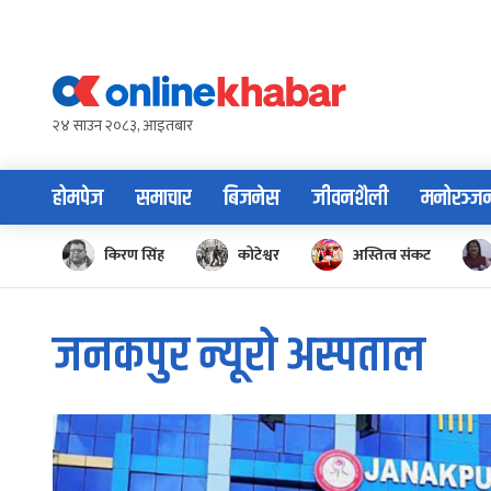
Skip
to
content
२४ साउन २०८३, आइतबार
होमपेज
समाचार
बिजनेस
जीवनशैली
मनोरञ्ज
किरण सिंह
कोटेश्वर
अस्तित्व संकट
जनकपुर न्यूरो अस्पताल