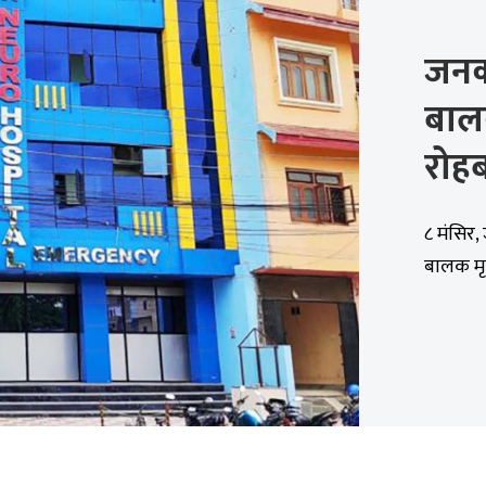
जनकप
बालक
रोहब
८ मंसिर
बालक मृत