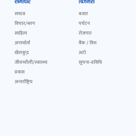
समाचार
बिजनेस
समाज
बजार
विचार/ब्लग
पर्यटन
साहित्य
रोजगार
अन्तर्वार्ता
बैंक / वित्त
खेलकुद़़
अटो
जीवनशैली/स्वास्थ्य
सूचना-प्रविधि
प्रवास
अन्तर्राष्ट्रिय