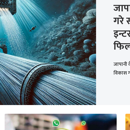
जापा
गरे 
इन्ट
फिल्
जापानी व
विकास गर