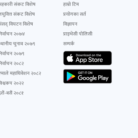
सहकारी संकट विशेष
हाम्रो टिम
लघुवित्त संकट विशेष
प्रयोगका सर्त
संसद् विघटन विशेष
विज्ञापन
निर्वाचन २०७४
प्राइभेसी पोलिसी
स्थानीय चुनाव २०७९
सम्पर्क
निर्वाचन २०७९
निर्वाचन २०८२
एमाले महाधिवेशन २०८२
विश्वकप २०२२
शैं-बसैं २०८१