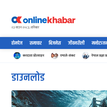
Skip
to
content
२३ साउन २०८३, शनिबार
होमपेज
समाचार
बिजनेस
जीवनशैली
मनोरञ्ज
करदाता प्रोत्साहन
एमाले-संकट
नेपाल प्रज्ञा प्
डाउनलोड