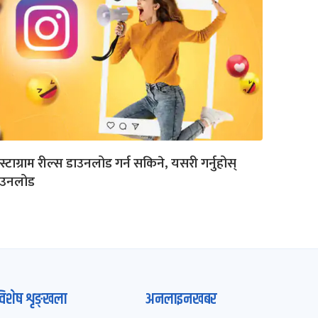
्स्टाग्राम रील्स डाउनलोड गर्न सकिने, यसरी गर्नुहोस्
ाउनलोड
विशेष शृङ्खला
अनलाइनखबर