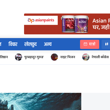
न
विचार
खेलकुद
अन्य
पात्रो
रतिष्ठान
पुरबहादुर गुरुङ
नाइट भिजन
नेपाली काँग्रेस