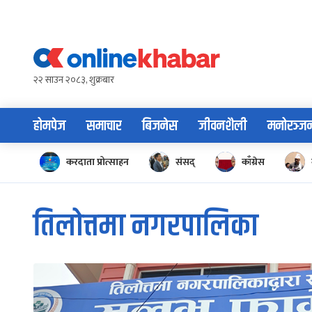
Skip
to
content
२२ साउन २०८३, शुक्रबार
होमपेज
समाचार
बिजनेस
जीवनशैली
मनोरञ्ज
करदाता प्रोत्साहन
संसद्
काँग्रेस
तिलोत्तमा नगरपालिका