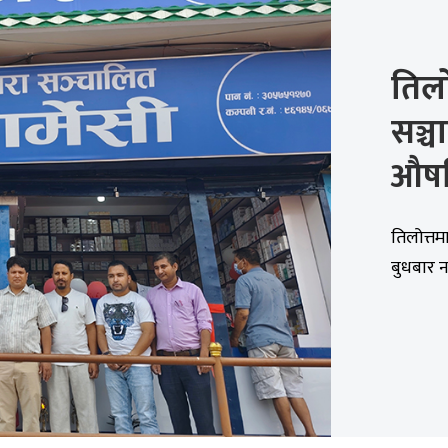
तिल
सञ्च
औष
तिलोत्तम
बुधबार न