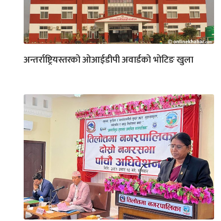
अन्तर्राष्ट्रियस्तरको ओआईडीपी अवार्डको भोटिङ खुला