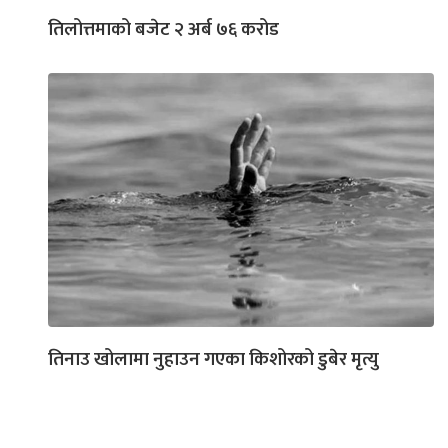
तिलोत्तमाको बजेट २ अर्ब ७६ करोड
तिनाउ खोलामा नुहाउन गएका किशोरको डुबेर मृत्यु