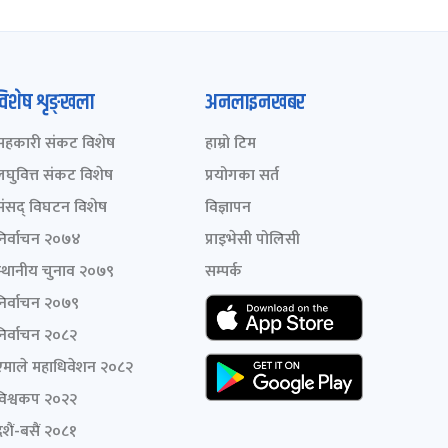
विशेष शृङ्खला
अनलाइनखबर
सहकारी संकट विशेष
हाम्रो टिम
लघुवित्त संकट विशेष
प्रयोगका सर्त
संसद् विघटन विशेष
विज्ञापन
निर्वाचन २०७४
प्राइभेसी पोलिसी
स्थानीय चुनाव २०७९
सम्पर्क
निर्वाचन २०७९
निर्वाचन २०८२
एमाले महाधिवेशन २०८२
विश्वकप २०२२
शैं-बसैं २०८१