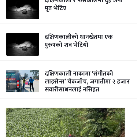
दक्षिणकाली र फर्सीडोलमा दुई जना
मृत भेटिए
दक्षिणकालीको धानखेतमा एक
पुरुषको शव भेटियो
दक्षिणकाली नाकामा ‘संगीतको
लाइसेन्स’ चेकजाँच, जगातीमा २ हजार
सवारीसाधनलाई नसिहत