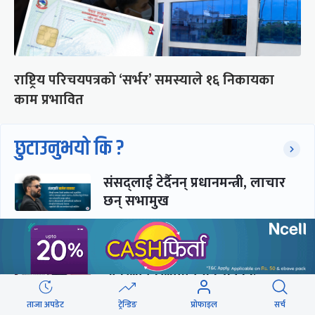
राष्ट्रिय परिचयपत्रको ‘सर्भर’ समस्याले १६ निकायका
काम प्रभावित
छुटाउनुभयो कि ?
संसद्लाई टेर्दैनन् प्रधानमन्त्री, लाचार
छन् सभामुख
‘अस्थायी प्रकृतिको अध्यादेशले ऐनको
व्यवस्था विस्थापित गर्न सक्दैन’
ताजा अपडेट
ट्रेन्डिङ
प्रोफाइल
सर्च