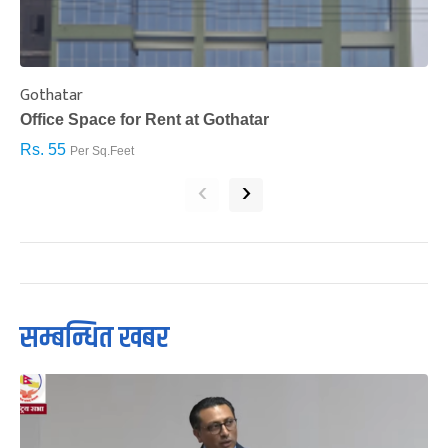
Gothatar
S
Office Space for Rent at Gothatar
H
Rs. 55
R
Per Sq.Feet
‹
›
सम्बन्धित खबर