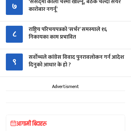
‘संसद्‍मा कालो चस्मा खोल्नू, बैठक चल्दा सेयर
७
कारोबार नगर्नू’
राष्ट्रिय परिचयपत्रको ‘सर्भर’ समस्याले १६
८
निकायका काम प्रभावित
सर्वोच्चले कांग्रेस विवाद पुनरावलोकन गर्न आदेश
९
दिनुको आधार के हो ?
Advertisment
आगामी बिदाहरु