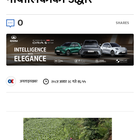
0
SHARES
अनलाइनखबर
२०८१ असार २८ गते १६:५५