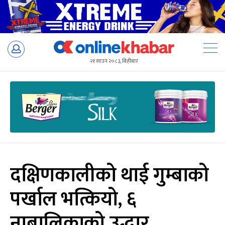
Skip
to
२१ साउन २०८३, बिहीबार
content
दक्षिणकालीको थाई गुम्बाको
पर्खाल भत्कियो, ६
नाबालिकाको उद्धार