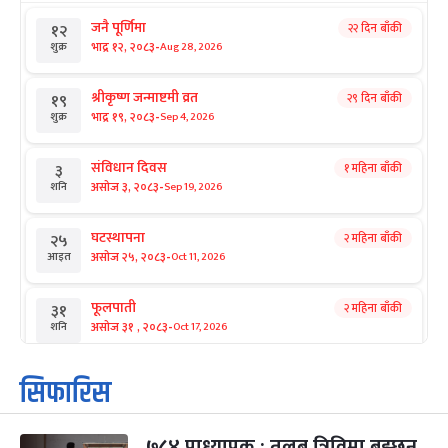
जनै पूर्णिमा
२२ दिन बाँकी
१२
-
भाद्र १२, २०८३
Aug 28, 2026
शुक्र
श्रीकृष्ण जन्माष्टमी व्रत
२९ दिन बाँकी
१९
-
भाद्र १९, २०८३
Sep 4, 2026
शुक्र
संविधान दिवस
१ महिना बाँकी
३
-
असोज ३, २०८३
Sep 19, 2026
शनि
घटस्थापना
२ महिना बाँकी
२५
-
असोज २५, २०८३
Oct 11, 2026
आइत
फूलपाती
२ महिना बाँकी
३१
-
असोज ३१ , २०८३
Oct 17, 2026
शनि
कार्तिक सङ्क्रान्ति
२ महिना बाँकी
१
सिफारिस
-
कार्तिक १, २०८३
Oct 18, 2026
आइत
७८४ प्राध्यापक : तलब त्रिविमा बुझ्छन्,
महानवमी
२ महिना बाँकी