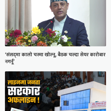
‘संसद्‍मा कालो चस्मा खोल्नू, बैठक चल्दा सेयर कारोबार
नगर्नू’