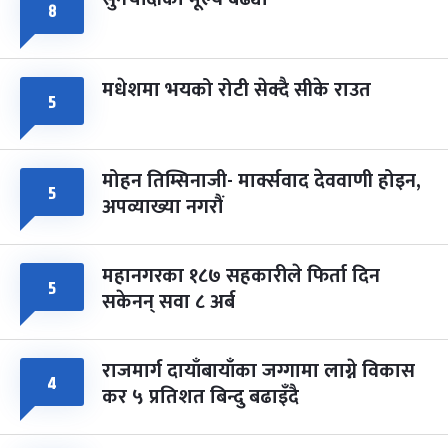
८
मधेशमा भयको रोटी सेक्दै सीके राउत
५
मोहन तिम्सिनाजी- मार्क्सवाद देववाणी होइन,
५
अपव्याख्या नगरौं
महानगरका १८७ सहकारीले फिर्ता दिन
५
सकेनन् सवा ८ अर्ब
राजमार्ग दायाँबायाँका जग्गामा लाग्ने विकास
४
कर ५ प्रतिशत बिन्दु बढाइँदै