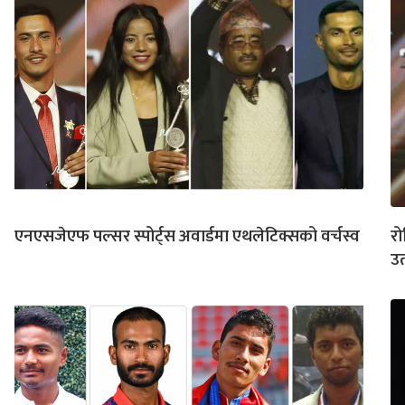
एनएसजेएफ पल्सर स्पोर्ट्स अवार्डमा एथलेटिक्सको वर्चस्व
रो
उत