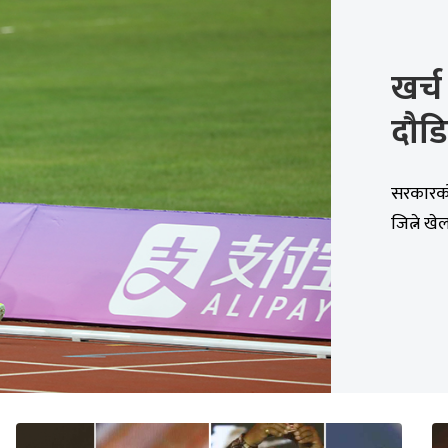
खर्च
दौड
सरकारको 
जित्ने खे