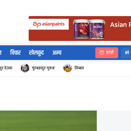
न
विचार
खेलकुद
अन्य
पात्रो
ुर देउवा
पुरबहादुर गुरुङ
तिब्बत