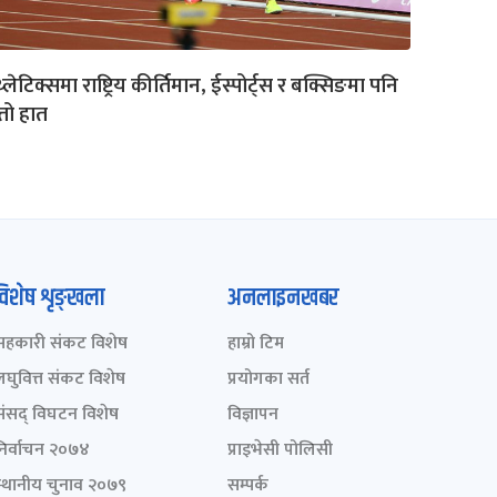
्लेटिक्समा राष्ट्रिय कीर्तिमान, ईस्पोर्ट्स र बक्सिङमा पनि
त्तो हात
विशेष शृङ्खला
अनलाइनखबर
सहकारी संकट विशेष
हाम्रो टिम
लघुवित्त संकट विशेष
प्रयोगका सर्त
संसद् विघटन विशेष
विज्ञापन
निर्वाचन २०७४
प्राइभेसी पोलिसी
स्थानीय चुनाव २०७९
सम्पर्क