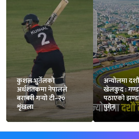
कुशल भुर्तेलको
अन्योलमा दशौँ र
अर्धशतकमा नेपालले
खेलकुद : गण्
बराबरी गर्‍यो टी–२०
पठाएको झण्डा
शृंखला
पुगेन