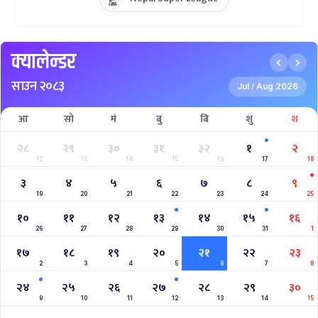
क्यालेन्डर
साउन २०८३
Jul
Aug 2026
/
आ
सो
मं
बु
बि
शु
श
२८
२९
३०
३१
३२
१
२
12
13
14
15
16
17
18
३
४
५
६
७
८
९
19
20
21
22
23
24
25
१०
११
१२
१३
१४
१५
१६
26
27
28
29
30
31
1
१७
१८
१९
२०
२१
२२
२३
2
3
4
5
6
7
8
२४
२५
२६
२७
२८
२९
३०
9
10
11
12
13
14
15