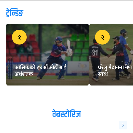
ट्रेन्डिङ
१
२
आसिफको १४औं ओडीआई
घरेलु मैदानमा नेप
अर्धशतक
स्तब्ध
वेबस्टोरिज