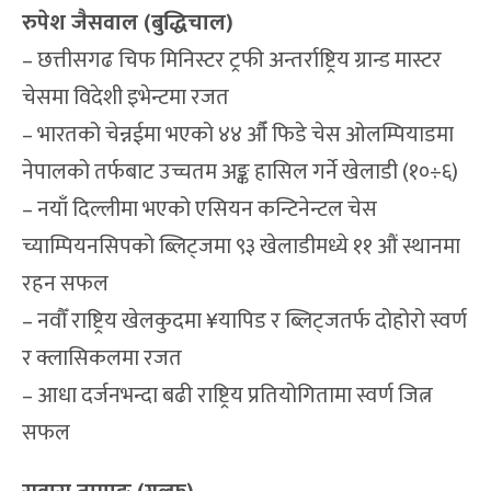
रुपेश जैसवाल (बुद्धिचाल)
– छत्तीसगढ चिफ मिनिस्टर ट्रफी अन्तर्राष्ट्रिय ग्रान्ड मास्टर
चेसमा विदेशी इभेन्टमा रजत
– भारतको चेन्नईमा भएको ४४ औँ फिडे चेस ओलम्पियाडमा
नेपालको तर्फबाट उच्चतम अङ्क हासिल गर्ने खेलाडी (१०÷६)
– नयाँ दिल्लीमा भएको एसियन कन्टिनेन्टल चेस
च्याम्पियनसिपको ब्लिट्जमा ९३ खेलाडीमध्ये ११ औं स्थानमा
रहन सफल
– नवौँ राष्ट्रिय खेलकुदमा ¥यापिड र ब्लिट्जतर्फ दोहोरो स्वर्ण
र क्लासिकलमा रजत
– आधा दर्जनभन्दा बढी राष्ट्रिय प्रतियोगितामा स्वर्ण जित्न
सफल