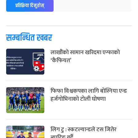
ग्याल्पो ल्होसार
७ महिना बाँकी
२५
प्रतिक्रिया दिनुहोस्
-
फाल्गुन २५, २०८३
Mar 9, 2027
मंगल
पूर्णिमा व्रत
७ महिना बाँकी
७
-
चैत्र ७, २०८३
Mar 21, 2027
आइत
सम्बन्धित खबर
फागुपूर्णिमा
७ महिना बाँकी
८
लाखौंको सामान खरिदमा एन्फाको
-
चैत्र ८, २०८३
Mar 22, 2027
सोम
‘कैफियत’
फिफा विश्वकपका लागि बोस्निया एन्ड
हर्जगोभिनाको टोली घोषणा
लिग टु : स्कटल्यान्डले टस जितेर
ब्याटिङ गर्दै