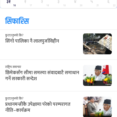
३१
१
२
३
४
५
६
16
17
18
19
20
21
22
सिफारिस
छुटाउनुभयो कि?
सिंगो पालिका नै लालपुर्जाविहीन
राष्ट्रिय समाचार
छिमेकसँग सीमा समस्या संवादबाटै समाधान
गर्ने सरकारी सन्देश
छुटाउनुभयो कि?
प्रधानमन्त्रीकै उपेक्षामा परेको परम्परागत
नीति–कार्यक्रम