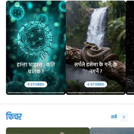
हान्ता भाइरस : कति
सर्पले डसेमा के गर्ने, के
घातक ?
नगर्ने ?
8
STORIES
6
STORIES
फिचर
सबै