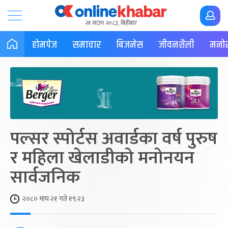
२१ साउन २०८३, बिहीबार
होमपेज
समाचार
बिजनेस
जीवनशैली
मनोर
पल्सर स्पोर्टस अवार्डका वर्ष पुरुष
र महिला खेलाडीको मनोनयन
सार्वजनिक
२०८० माघ २१ गते १९:२३