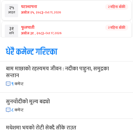
घटस्थापना
२ महिना बाँकी
२५
-
असोज २५, २०८३
Oct 11, 2026
आइत
फूलपाती
२ महिना बाँकी
३१
-
असोज ३१ , २०८३
Oct 17, 2026
शनि
कार्तिक सङ्क्रान्ति
धेरै कमेन्ट गरिएका
२ महिना बाँकी
१
-
कार्तिक १, २०८३
Oct 18, 2026
आइत
बाम माछाको रहस्यमय जीवन : नदीका पाहुना, समुद्रका
महानवमी
२ महिना बाँकी
३
सन्तान
-
कार्तिक ३, २०८३
Oct 20, 2026
मंगल
९
कमेन्ट
विजयादशमी
२ महिना बाँकी
४
-
कार्तिक ४, २०८३
Oct 21, 2026
बुध
सुनचाँदीको मूल्य बढ्यो
८
कमेन्ट
पापा‌ङ्कुशा एकादशी व्रत
२ महिना बाँकी
५
-
कार्तिक ५, २०८३
Oct 22, 2026
बिहि
मधेशमा भयको रोटी सेक्दै सीके राउत
कुकुर तिहार
३ महिना बाँकी
२२