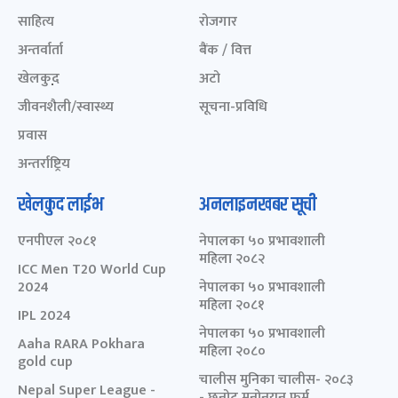
साहित्य
रोजगार
अन्तर्वार्ता
बैंक / वित्त
खेलकुद़़
अटो
जीवनशैली/स्वास्थ्य
सूचना-प्रविधि
प्रवास
अन्तर्राष्ट्रिय
खेलकुद लाईभ
अनलाइनखबर सूची
एनपीएल २०८१
नेपालका ५० प्रभावशाली
महिला २०८२
ICC Men T20 World Cup
2024
नेपालका ५० प्रभावशाली
महिला २०८१
IPL 2024
नेपालका ५० प्रभावशाली
Aaha RARA Pokhara
महिला २०८०
gold cup
चालीस मुनिका चालीस- २०८३
Nepal Super League -
- छनोट मनोनयन फर्म