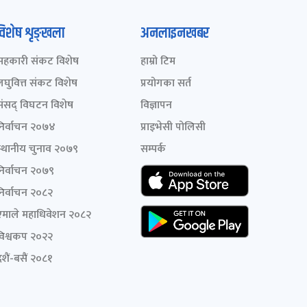
विशेष शृङ्खला
अनलाइनखबर
सहकारी संकट विशेष
हाम्रो टिम
लघुवित्त संकट विशेष
प्रयोगका सर्त
संसद् विघटन विशेष
विज्ञापन
निर्वाचन २०७४
प्राइभेसी पोलिसी
स्थानीय चुनाव २०७९
सम्पर्क
निर्वाचन २०७९
निर्वाचन २०८२
एमाले महाधिवेशन २०८२
विश्वकप २०२२
शैं-बसैं २०८१