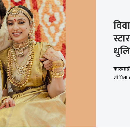
विवा
स्टा
धुल
काठमाडौं
शोभिता ध