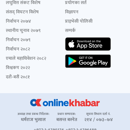
लघुवित्त संकट विशेष
प्रयोगका सर्त
संसद् विघटन विशेष
विज्ञापन
निर्वाचन २०७४
प्राइभेसी पोलिसी
स्थानीय चुनाव २०७९
सम्पर्क
निर्वाचन २०७९
निर्वाचन २०८२
एमाले महाधिवेशन २०८२
विश्वकप २०२२
दशैं-बसैं २०८१
अध्यक्ष तथा प्रबन्ध निर्देशक:
प्रधान सम्पादक:
सूचना विभाग दर्ता नं.
धर्मराज भुसाल
बसन्त बस्नेत
२१४ / ०७३–७४
+977-1-4790176, +977-1-4796489