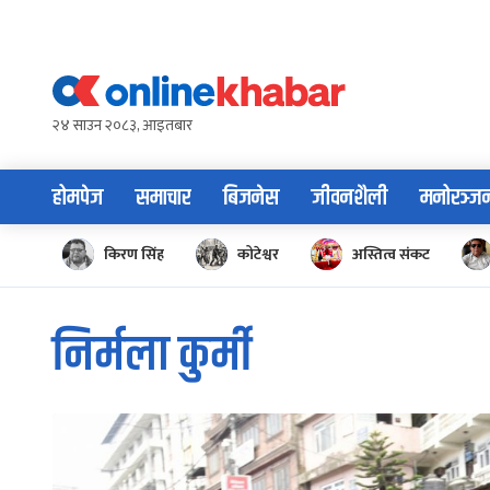
Skip
to
content
२४ साउन २०८३, आइतबार
होमपेज
समाचार
बिजनेस
जीवनशैली
मनोरञ्ज
किरण सिंह
कोटेश्वर
अस्तित्व संकट
निर्मला कुर्मी