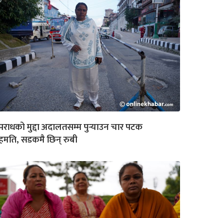
राधको मुद्दा अदालतसम्म पुर्‍याउन चार पटक
मति, सडकमै छिन् रुबी