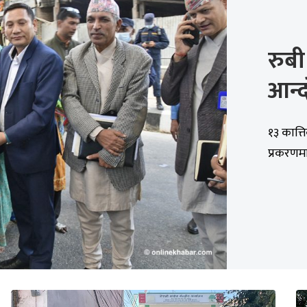
रुबी
आन्
१३ कात्ति
प्रकरणमा