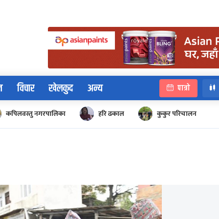
न
विचार
खेलकुद
अन्य
पात्रो
कपिलवस्तु नगरपालिका
हरि ढकाल
कुकुर परिचालन