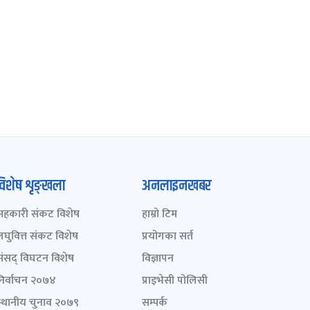
विशेष शृङ्खला
अनलाइनखबर
सहकारी संकट विशेष
हाम्रो टिम
लघुवित्त संकट विशेष
प्रयोगका सर्त
संसद् विघटन विशेष
विज्ञापन
निर्वाचन २०७४
प्राइभेसी पोलिसी
स्थानीय चुनाव २०७९
सम्पर्क