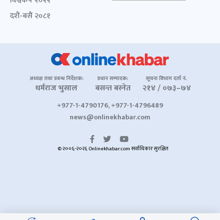
विश्वकप २०२२
दशैं-बसैं २०८१
अध्यक्ष तथा प्रबन्ध निर्देशक:
प्रधान सम्पादक:
सूचना विभाग दर्ता नं.
धर्मराज भुसाल
बसन्त बस्नेत
२१४ / ०७३–७४
+977-1-4790176, +977-1-4796489
news@onlinekhabar.com
© २००६-२०२६ Onlinekhabar.com सर्वाधिकार सुरक्षित