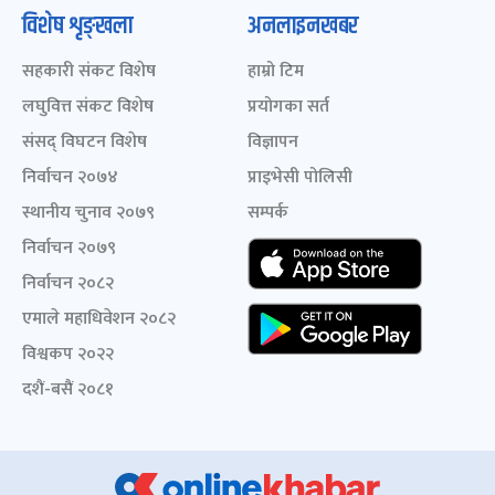
विशेष शृङ्खला
अनलाइनखबर
सहकारी संकट विशेष
हाम्रो टिम
लघुवित्त संकट विशेष
प्रयोगका सर्त
संसद् विघटन विशेष
विज्ञापन
निर्वाचन २०७४
प्राइभेसी पोलिसी
स्थानीय चुनाव २०७९
सम्पर्क
निर्वाचन २०७९
निर्वाचन २०८२
एमाले महाधिवेशन २०८२
विश्वकप २०२२
दशैं-बसैं २०८१