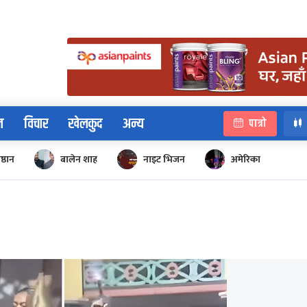
न
विचार
खेलकुद
अन्य
पात्रो
िष्ठान
बालेन शाह
नाइट भिजन
अमेरिका