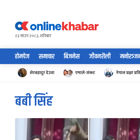
Skip
to
content
२३ साउन २०८३, शनिबार
होमपेज
समाचार
बिजनेस
जीवनशैली
मनोरञ्ज
शेरबहादुर देउवा
एमाले-संकट
नेपाल प्रज्ञा प्रत
बबी सिंह