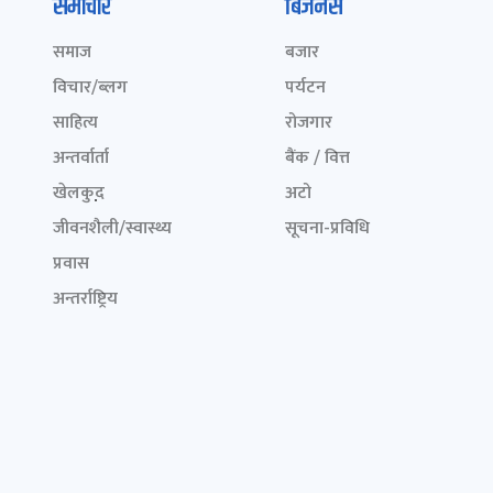
समाचार
बिजनेस
समाज
बजार
विचार/ब्लग
पर्यटन
साहित्य
रोजगार
अन्तर्वार्ता
बैंक / वित्त
खेलकुद़़
अटो
जीवनशैली/स्वास्थ्य
सूचना-प्रविधि
प्रवास
अन्तर्राष्ट्रिय