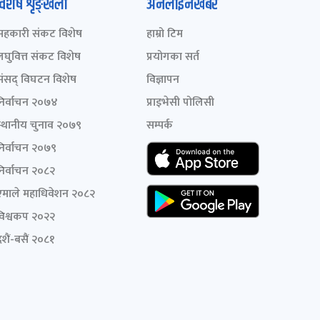
विशेष शृङ्खला
अनलाइनखबर
सहकारी संकट विशेष
हाम्रो टिम
लघुवित्त संकट विशेष
प्रयोगका सर्त
संसद् विघटन विशेष
विज्ञापन
निर्वाचन २०७४
प्राइभेसी पोलिसी
स्थानीय चुनाव २०७९
सम्पर्क
निर्वाचन २०७९
निर्वाचन २०८२
एमाले महाधिवेशन २०८२
विश्वकप २०२२
शैं-बसैं २०८१