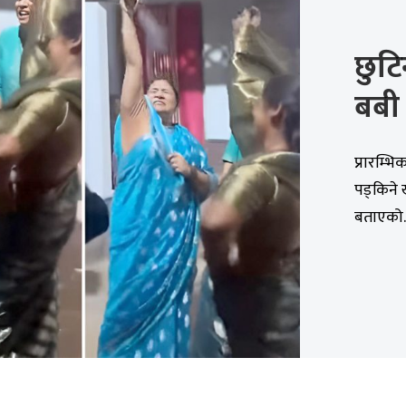
छुटिन
बबी 
प्रारम्भ
पड्किने
बताएको..