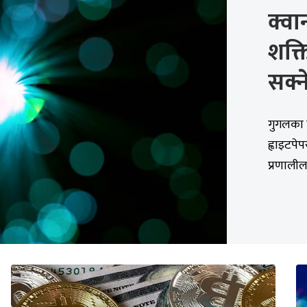
क्वा
शक्त
सक्न
गुगलका क
ह्वाइटपे
प्रणालीला