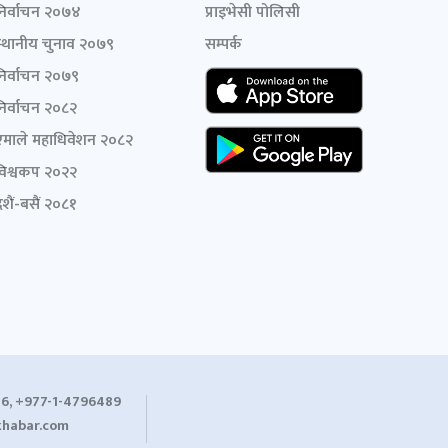
निर्वाचन २०७४
प्राइभेसी पोलिसी
स्थानीय चुनाव २०७९
सम्पर्क
निर्वाचन २०७९
निर्वाचन २०८२
एमाले महाधिवेशन २०८२
विश्वकप २०२२
शैं-बसैं २०८१
6, +977-1-4796489
habar.com