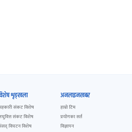
विशेष शृङ्खला
अनलाइनखबर
सहकारी संकट विशेष
हाम्रो टिम
लघुवित्त संकट विशेष
प्रयोगका सर्त
संसद् विघटन विशेष
विज्ञापन