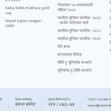
IPL 2024
नेपालका ५० प्रभावशाली
Aaha RARA Pokhara gold
महिला २०८०
cup
चालीस मुनिका चालीस- २०८३
Nepal Super League -
- छनोट मनोनयन फर्म
2080
चालीस मुनिका चालीस- २०८२
चालीस मुनिका चालीस- २०८१
मेरो कथा
द
फ्रन्टलाइन हिरोज्
प्रीति टु युनिकोड कन्भर्टर
युनिकोड टु प्रीति कन्भर्टर
+977-1-479017
शक:
प्रधान सम्पादक:
सूचना विभाग दर्ता नं.
बसन्त बस्नेत
२१४ / ०७३–७४
news@onlinek