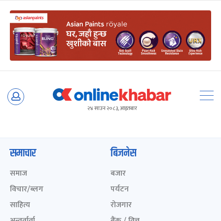
Skip
to
२४ साउन २०८३, आइतबार
content
समाचार
बिजनेस
समाज
बजार
विचार/ब्लग
पर्यटन
साहित्य
रोजगार
अन्तर्वार्ता
बैंक / वित्त