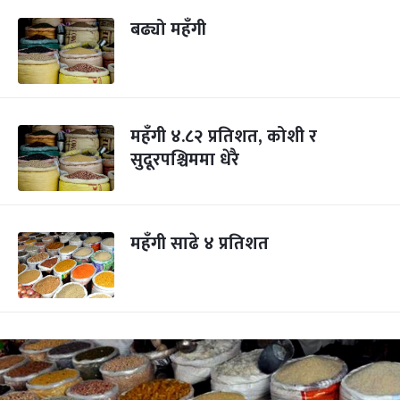
बढ्यो महँगी
महँगी ४.८२ प्रतिशत, कोशी र
सुदूरपश्चिममा धेरै
महँगी साढे ४ प्रतिशत