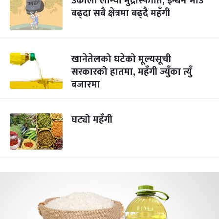
उकालो लाग्यो मुद्रास्फीति, इन्धन भाउ
बढ्दा सबै क्षेत्रमा बढ्दै महँगी
खानेतेलको घटेको मूल्यसूची
सरकारको हातमा, महँगी ज्युँका त्युँ
बजारमा
घट्यो महँगी