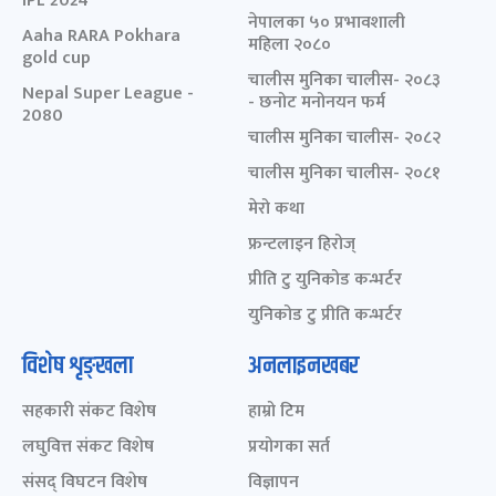
IPL 2024
नेपालका ५० प्रभावशाली
Aaha RARA Pokhara
महिला २०८०
gold cup
चालीस मुनिका चालीस- २०८३
Nepal Super League -
- छनोट मनोनयन फर्म
2080
चालीस मुनिका चालीस- २०८२
चालीस मुनिका चालीस- २०८१
मेरो कथा
फ्रन्टलाइन हिरोज्
प्रीति टु युनिकोड कन्भर्टर
युनिकोड टु प्रीति कन्भर्टर
विशेष शृङ्खला
अनलाइनखबर
सहकारी संकट विशेष
हाम्रो टिम
लघुवित्त संकट विशेष
प्रयोगका सर्त
संसद् विघटन विशेष
विज्ञापन