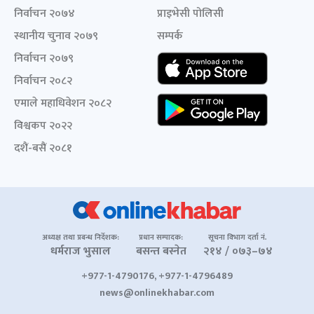
निर्वाचन २०७४
प्राइभेसी पोलिसी
स्थानीय चुनाव २०७९
सम्पर्क
निर्वाचन २०७९
निर्वाचन २०८२
एमाले महाधिवेशन २०८२
विश्वकप २०२२
दशैं-बसैं २०८१
अध्यक्ष तथा प्रबन्ध निर्देशक:
प्रधान सम्पादक:
सूचना विभाग दर्ता नं.
धर्मराज भुसाल
बसन्त बस्नेत
२१४ / ०७३–७४
+977-1-4790176, +977-1-4796489
news@onlinekhabar.com