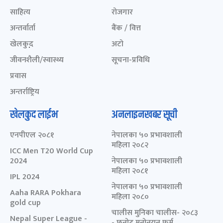
साहित्य
रोजगार
अन्तर्वार्ता
बैंक / वित्त
खेलकुद़़
अटो
जीवनशैली/स्वास्थ्य
सूचना-प्रविधि
प्रवास
अन्तर्राष्ट्रिय
खेलकुद लाईभ
अनलाइनखबर सूची
एनपीएल २०८१
नेपालका ५० प्रभावशाली
महिला २०८२
ICC Men T20 World Cup
2024
नेपालका ५० प्रभावशाली
महिला २०८१
IPL 2024
नेपालका ५० प्रभावशाली
Aaha RARA Pokhara
महिला २०८०
gold cup
चालीस मुनिका चालीस- २०८३
Nepal Super League -
- छनोट मनोनयन फर्म