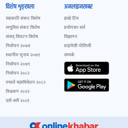
विशेष शृङ्खला
अनलाइनखबर
सहकारी संकट विशेष
हाम्रो टिम
लघुवित्त संकट विशेष
प्रयोगका सर्त
संसद् विघटन विशेष
विज्ञापन
निर्वाचन २०७४
प्राइभेसी पोलिसी
स्थानीय चुनाव २०७९
सम्पर्क
निर्वाचन २०७९
निर्वाचन २०८२
एमाले महाधिवेशन २०८२
विश्वकप २०२२
दशैं-बसैं २०८१