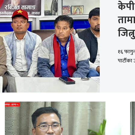
केप
तामा
जित्
१६ फागुन
पार्टीका 