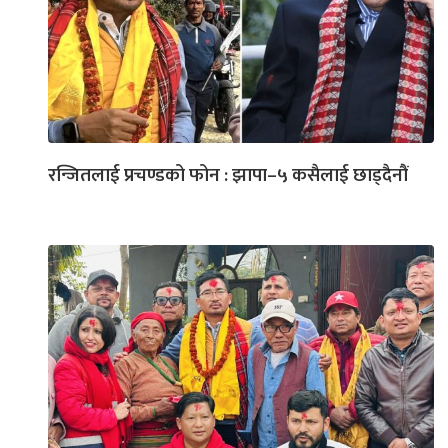
रन्जितलाई प्रचण्डको फोन : झापा–५ कसैलाई छाड्दैनौं