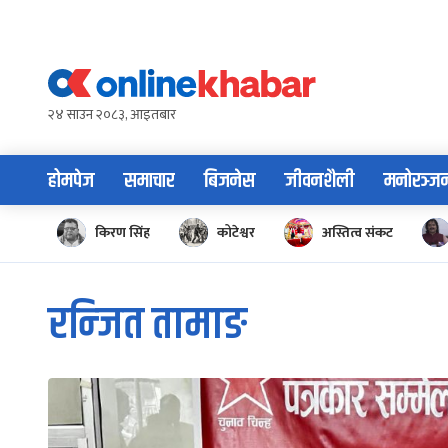
Skip
to
content
२४ साउन २०८३, आइतबार
होमपेज
समाचार
बिजनेस
जीवनशैली
मनोरञ्ज
किरण सिंह
कोटेश्वर
अस्तित्व संकट
रन्जित तामाङ