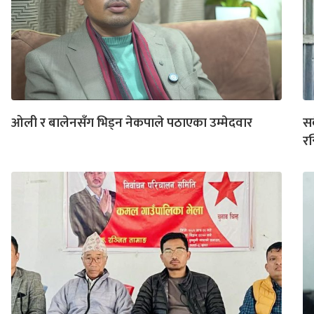
ओली र बालेनसँग भिड्न नेकपाले पठाएका उम्मेदवार
सब
रन