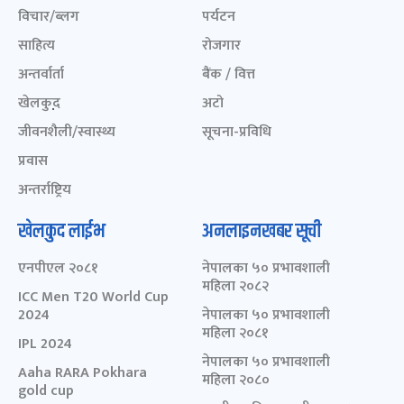
विचार/ब्लग
पर्यटन
साहित्य
रोजगार
अन्तर्वार्ता
बैंक / वित्त
खेलकुद़़
अटो
जीवनशैली/स्वास्थ्य
सूचना-प्रविधि
प्रवास
अन्तर्राष्ट्रिय
खेलकुद लाईभ
अनलाइनखबर सूची
एनपीएल २०८१
नेपालका ५० प्रभावशाली
महिला २०८२
ICC Men T20 World Cup
2024
नेपालका ५० प्रभावशाली
महिला २०८१
IPL 2024
नेपालका ५० प्रभावशाली
Aaha RARA Pokhara
महिला २०८०
gold cup