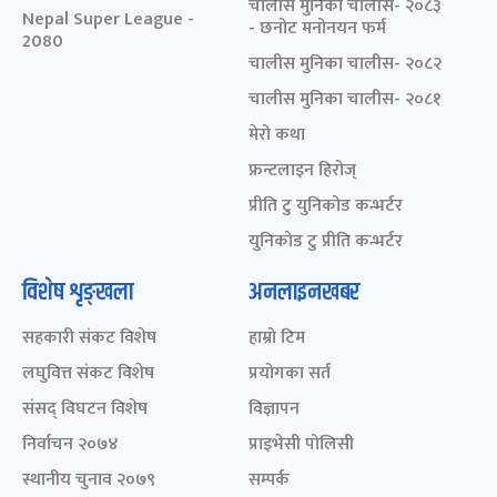
चालीस मुनिका चालीस- २०८३
Nepal Super League -
- छनोट मनोनयन फर्म
2080
चालीस मुनिका चालीस- २०८२
चालीस मुनिका चालीस- २०८१
मेरो कथा
फ्रन्टलाइन हिरोज्
प्रीति टु युनिकोड कन्भर्टर
युनिकोड टु प्रीति कन्भर्टर
विशेष शृङ्खला
अनलाइनखबर
सहकारी संकट विशेष
हाम्रो टिम
लघुवित्त संकट विशेष
प्रयोगका सर्त
संसद् विघटन विशेष
विज्ञापन
निर्वाचन २०७४
प्राइभेसी पोलिसी
स्थानीय चुनाव २०७९
सम्पर्क