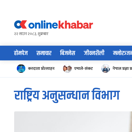
Skip
to
content
२२ साउन २०८३, शुक्रबार
होमपेज
समाचार
बिजनेस
जीवनशैली
मनोरञ्ज
करदाता प्रोत्साहन
एमाले-संकट
नेपाल प्रज्ञा प्
राष्ट्रिय अनुसन्धान विभाग