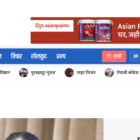
न
विचार
खेलकुद
अन्य
पात्रो
रतिष्ठान
पुरबहादुर गुरुङ
नाइट भिजन
नेपाली काँग्रेस