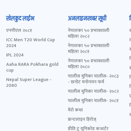
खेलकुद लाईभ
अनलाइनखबर सूची
एनपीएल २०८१
नेपालका ५० प्रभावशाली
महिला २०८२
ICC Men T20 World Cup
2024
नेपालका ५० प्रभावशाली
महिला २०८१
IPL 2024
नेपालका ५० प्रभावशाली
Aaha RARA Pokhara gold
महिला २०८०
cup
चालीस मुनिका चालीस- २०८३
Nepal Super League -
- छनोट मनोनयन फर्म
2080
चालीस मुनिका चालीस- २०८२
चालीस मुनिका चालीस- २०८१
मेरो कथा
द
फ्रन्टलाइन हिरोज्
प्रीति टु युनिकोड कन्भर्टर