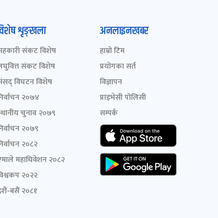
विशेष शृङ्खला
अनलाइनखबर
सहकारी संकट विशेष
हाम्रो टिम
लघुवित्त संकट विशेष
प्रयोगका सर्त
संसद् विघटन विशेष
विज्ञापन
निर्वाचन २०७४
प्राइभेसी पोलिसी
स्थानीय चुनाव २०७९
सम्पर्क
निर्वाचन २०७९
निर्वाचन २०८२
एमाले महाधिवेशन २०८२
विश्वकप २०२२
शैं-बसैं २०८१