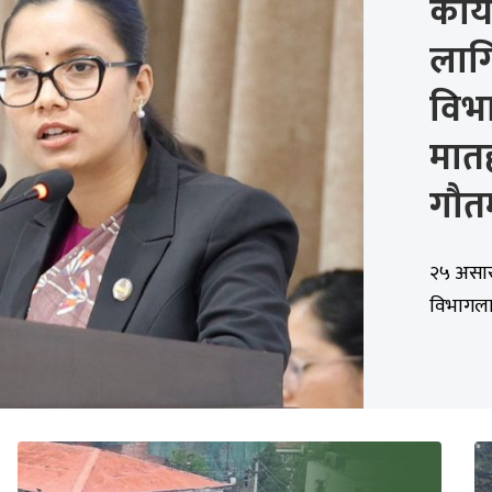
कार्
लागि
विभा
मातह
गौत
२५ असार,
विभागलाई 