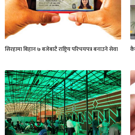
सिरहामा बिहान ७ बजेबाटै राष्ट्रिय परिचयपत्र बनाउने सेवा
कै