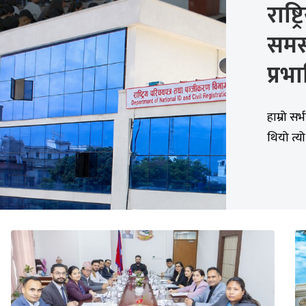
राष्ट
समस
प्रभ
हाम्रो स
थियो त्य