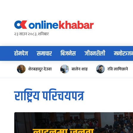
Skip
to
content
२३ साउन २०८३, शनिबार
होमपेज
समाचार
बिजनेस
जीवनशैली
मनोरञ्ज
शेरबहादुर देउवा
बालेन शाह
रवि लामिछाने
राष्ट्रिय परिचयपत्र