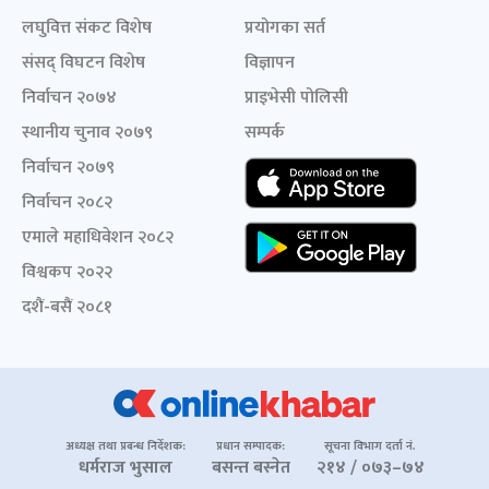
लघुवित्त संकट विशेष
प्रयोगका सर्त
संसद् विघटन विशेष
विज्ञापन
निर्वाचन २०७४
प्राइभेसी पोलिसी
स्थानीय चुनाव २०७९
सम्पर्क
निर्वाचन २०७९
निर्वाचन २०८२
एमाले महाधिवेशन २०८२
विश्वकप २०२२
दशैं-बसैं २०८१
अध्यक्ष तथा प्रबन्ध निर्देशक:
प्रधान सम्पादक:
सूचना विभाग दर्ता नं.
धर्मराज भुसाल
बसन्त बस्नेत
२१४ / ०७३–७४