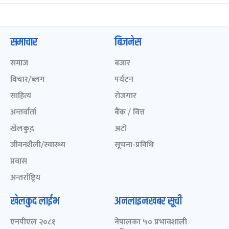
समाचार
बिजनेस
समाज
बजार
विचार/ब्लग
पर्यटन
साहित्य
रोजगार
अन्तर्वार्ता
बैंक / वित्त
खेलकुद़़
अटो
जीवनशैली/स्वास्थ्य
सूचना-प्रविधि
प्रवास
अन्तर्राष्ट्रिय
खेलकुद लाईभ
अनलाइनखबर सूची
एनपीएल २०८१
नेपालका ५० प्रभावशाली