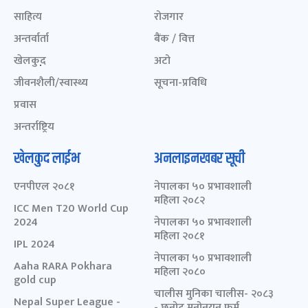
साहित्य
रोजगार
अन्तर्वार्ता
बैंक / वित्त
खेलकुद़़
अटो
जीवनशैली/स्वास्थ्य
सूचना-प्रविधि
प्रवास
अन्तर्राष्ट्रिय
खेलकुद लाईभ
अनलाइनखबर सूची
एनपीएल २०८१
नेपालका ५० प्रभावशाली
महिला २०८२
ICC Men T20 World Cup
2024
नेपालका ५० प्रभावशाली
महिला २०८१
IPL 2024
नेपालका ५० प्रभावशाली
Aaha RARA Pokhara
महिला २०८०
gold cup
चालीस मुनिका चालीस- २०८३
Nepal Super League -
- छनोट मनोनयन फर्म