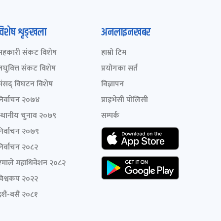
विशेष शृङ्खला
अनलाइनखबर
सहकारी संकट विशेष
हाम्रो टिम
लघुवित्त संकट विशेष
प्रयोगका सर्त
संसद् विघटन विशेष
विज्ञापन
निर्वाचन २०७४
प्राइभेसी पोलिसी
स्थानीय चुनाव २०७९
सम्पर्क
निर्वाचन २०७९
निर्वाचन २०८२
एमाले महाधिवेशन २०८२
विश्वकप २०२२
शैं-बसैं २०८१