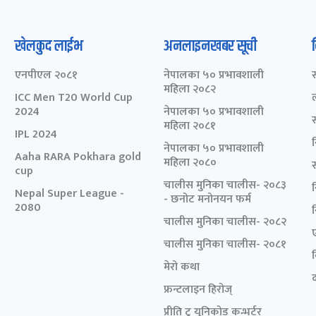
खेलकुद लाईभ
अनलाइनखबर सूची
एनपीएल २०८१
नेपालका ५० प्रभावशाली
महिला २०८२
ICC Men T20 World Cup
2024
नेपालका ५० प्रभावशाली
महिला २०८१
IPL 2024
नेपालका ५० प्रभावशाली
Aaha RARA Pokhara gold
महिला २०८०
cup
चालीस मुनिका चालीस- २०८३
Nepal Super League -
- छनोट मनोनयन फर्म
2080
चालीस मुनिका चालीस- २०८२
चालीस मुनिका चालीस- २०८१
मेरो कथा
द
फ्रन्टलाइन हिरोज्
प्रीति टु युनिकोड कन्भर्टर