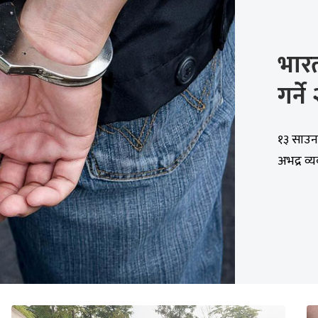
भार
गर्ने
१३ साउन
अभद्र व्