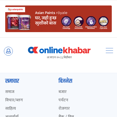
Skip
to
२१ साउन २०८३, बिहीबार
content
समाचार
बिजनेस
समाज
बजार
विचार/ब्लग
पर्यटन
साहित्य
रोजगार
अन्तर्वार्ता
बैंक / वित्त