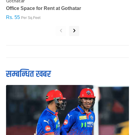
Gothatar
S
Office Space for Rent at Gothatar
H
Rs. 55
R
Per Sq.Feet
‹
›
सम्बन्धित खबर