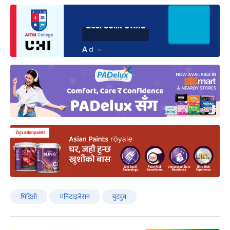
भिडिओ
मनिटाइजेसन
युट्युब