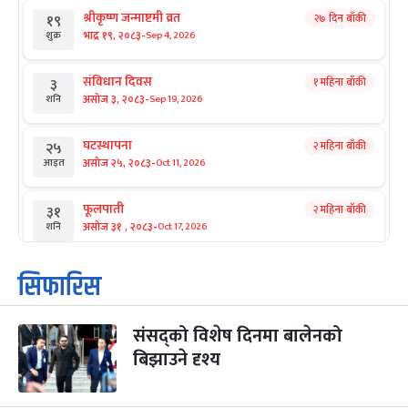
श्रीकृष्ण जन्माष्टमी व्रत
२७ दिन बाँकी
१९
-
भाद्र १९, २०८३
Sep 4, 2026
शुक्र
संविधान दिवस
१ महिना बाँकी
३
-
असोज ३, २०८३
Sep 19, 2026
शनि
घटस्थापना
२ महिना बाँकी
२५
-
असोज २५, २०८३
Oct 11, 2026
आइत
फूलपाती
२ महिना बाँकी
३१
-
असोज ३१ , २०८३
Oct 17, 2026
शनि
कार्तिक सङ्क्रान्ति
२ महिना बाँकी
१
सिफारिस
-
कार्तिक १, २०८३
Oct 18, 2026
आइत
संसद्को विशेष दिनमा बालेनको
महानवमी
२ महिना बाँकी
३
-
बिझाउने दृश्य
कार्तिक ३, २०८३
Oct 20, 2026
मंगल
विजयादशमी
२ महिना बाँकी
४