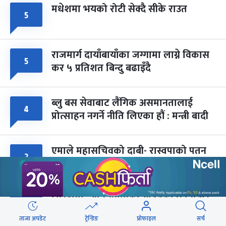
मधेशमा भयको रोटी सेक्दै सीके राउत
५
राजमार्ग दायाँबायाँका जग्गामा लाग्ने विकास
५
कर ५ प्रतिशत बिन्दु बढाइँदै
ब्लु बस सेवाबाट लैंगिक असमानतालाई
४
प्रोत्साहन नगर्ने नीति लिएका हौं : मन्त्री बादी
एमाले महासचिवको दाबी- रास्वपाको पतन
३
उदय जत्तिकै छिटो हुन्छ
सिरहामा ज्यान गुमाएका यादवको घटनाबारे
३
छानबिन गर्न समिति गठन
ताजा अपडेट
ट्रेन्डिङ
प्रोफाइल
सर्च