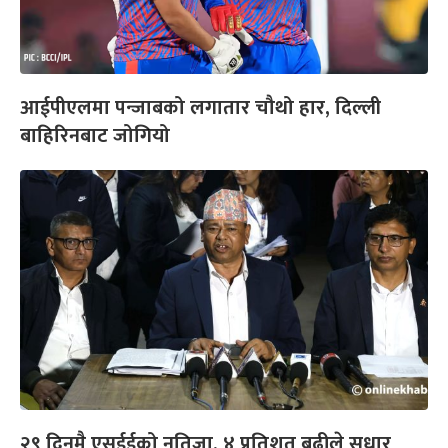
आईपीएलमा पन्जाबको लगातार चौथो हार, दिल्ली
बाहिरिनबाट जोगियो
२९ दिनमै एसईईको नतिजा, ४ प्रतिशत बढीले सुधार