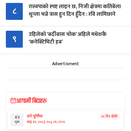
रास्वपाको स्पष्ट लाइन छ, निजी क्षेत्रमा कतिबेला
८
थुन्ला भन्ने त्रास हुन दिन हुँदैन : रवि लामिछाने
उहिलेको ‘बर्दीबास चोक’ अहिले मधेशकै
९
‘कनेक्टिभिटी हब’
Advertisment
आगामी बिदाहरु
जनै पूर्णिमा
२० दिन बाँकी
१२
-
भाद्र १२, २०८३
Aug 28, 2026
शुक्र