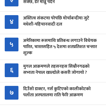
सक्छ, डर मान्नु पर्दैन
अस्तित्व संकटमा परेपछि मोर्चाबन्दीमा जुटे
४
मधेशी-पहिचानवादी दल
अमेरिकामा रूसमाथि प्रतिबन्ध लगाउने विधेयक
५
पारित, भारतसहित ५ देशमा शतप्रतिशत भन्सार
शुल्क
मुगल आक्रमणले तहसनहस सिम्रौनगढको
६
सभ्यता नेपाल खाल्डोले कसरी जोगायो ?
दिउँसो डाक्टर, नर्स कुटिएको कालीकोटको
७
पलाँता अस्पतालमा राति फेरि आक्रमण