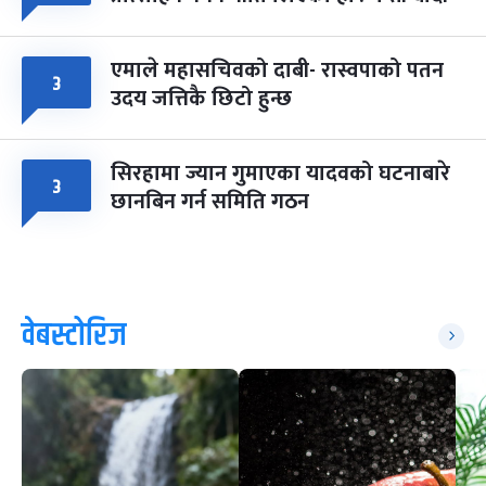
एमाले महासचिवको दाबी- रास्वपाको पतन
३
उदय जत्तिकै छिटो हुन्छ
सिरहामा ज्यान गुमाएका यादवको घटनाबारे
३
छानबिन गर्न समिति गठन
वेबस्टोरिज