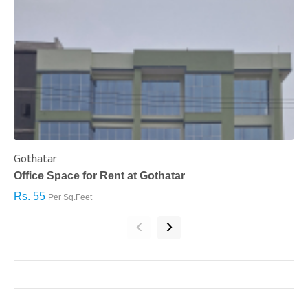
Gothatar
S
Office Space for Rent at Gothatar
H
Rs. 55
R
Per Sq.Feet
‹
›