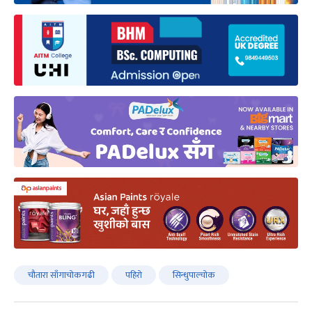
चौतारा साँगाचोकगढी
पहिरो
सिन्धुपाल्चोक