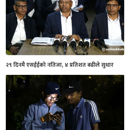
२९ दिनमै एसईईको नतिजा, ४ प्रतिशत बढीले सुधार