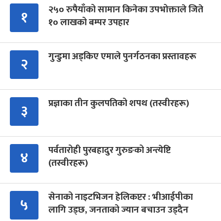
२५० रुपैयाँको सामान किनेका उपभोक्ताले जिते
१
१० लाखको बम्पर उपहार
गुन्डुमा अड्किए एमाले पुनर्गठनका प्रस्तावहरू
२
प्रज्ञाका तीन कुलपतिको शपथ (तस्वीरहरू)
३
पर्वतारोही पुरबहादुर गुरुङको अन्त्येष्टि
४
(तस्वीरहरू)
सेनाको नाइटभिजन हेलिकप्टर : भीआईपीका
५
लागि उड्छ, जनताको ज्यान बचाउन उड्दैन