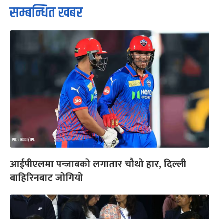
सम्बन्धित खबर
आईपीएलमा पन्जाबको लगातार चौथो हार, दिल्ली
बाहिरिनबाट जोगियो