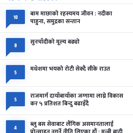
-
चैत्र ७, २०८३
Mar 21, 2027
आइत
बाम माछाको रहस्यमय जीवन : नदीका
फागुपूर्णिमा
७ महिना बाँकी
८
१०
पाहुना, समुद्रका सन्तान
-
चैत्र ८, २०८३
Mar 22, 2027
सोम
सुनचाँदीको मूल्य बढ्यो
८
मधेशमा भयको रोटी सेक्दै सीके राउत
५
राजमार्ग दायाँबायाँका जग्गामा लाग्ने विकास
५
कर ५ प्रतिशत बिन्दु बढाइँदै
ब्लु बस सेवाबाट लैंगिक असमानतालाई
४
प्रोत्साहन नगर्ने नीति लिएका हौं : मन्त्री बादी