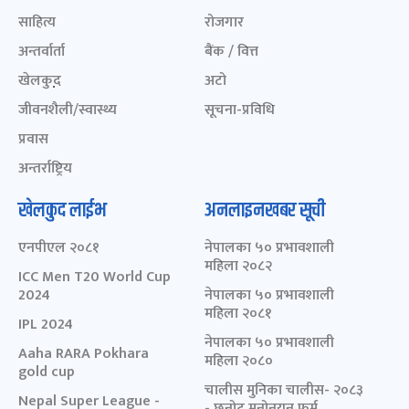
साहित्य
रोजगार
अन्तर्वार्ता
बैंक / वित्त
खेलकुद़़
अटो
जीवनशैली/स्वास्थ्य
सूचना-प्रविधि
प्रवास
अन्तर्राष्ट्रिय
खेलकुद लाईभ
अनलाइनखबर सूची
एनपीएल २०८१
नेपालका ५० प्रभावशाली
महिला २०८२
ICC Men T20 World Cup
2024
नेपालका ५० प्रभावशाली
महिला २०८१
IPL 2024
नेपालका ५० प्रभावशाली
Aaha RARA Pokhara
महिला २०८०
gold cup
चालीस मुनिका चालीस- २०८३
Nepal Super League -
- छनोट मनोनयन फर्म