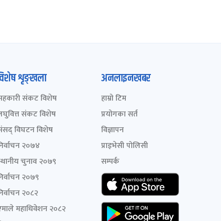
विशेष शृङ्खला
अनलाइनखबर
सहकारी संकट विशेष
हाम्रो टिम
लघुवित्त संकट विशेष
प्रयोगका सर्त
संसद् विघटन विशेष
विज्ञापन
निर्वाचन २०७४
प्राइभेसी पोलिसी
स्थानीय चुनाव २०७९
सम्पर्क
निर्वाचन २०७९
निर्वाचन २०८२
एमाले महाधिवेशन २०८२