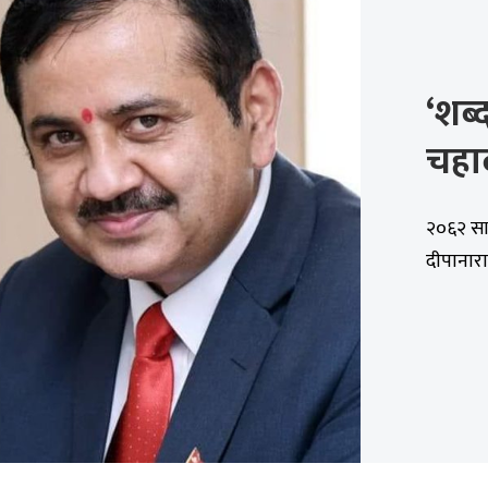
‘शब्
चहार्
२०६२ सा
दीपानार