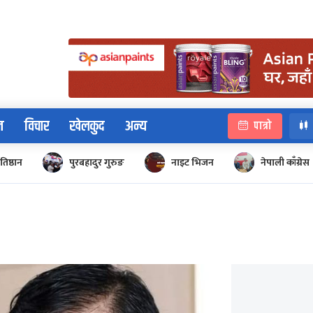
न
विचार
खेलकुद
अन्य
पात्रो
रतिष्ठान
पुरबहादुर गुरुङ
नाइट भिजन
नेपाली काँग्रेस