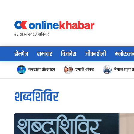
Skip
to
content
२३ साउन २०८३, शनिबार
होमपेज
समाचार
बिजनेस
जीवनशैली
मनोरञ्ज
करदाता प्रोत्साहन
एमाले-संकट
नेपाल प्रज्ञा प्
शब्दशिविर