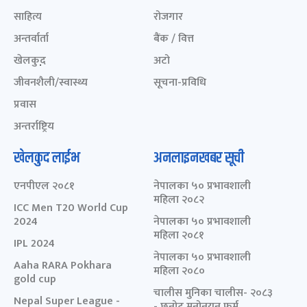
साहित्य
रोजगार
अन्तर्वार्ता
बैंक / वित्त
खेलकुद़़
अटो
जीवनशैली/स्वास्थ्य
सूचना-प्रविधि
प्रवास
अन्तर्राष्ट्रिय
खेलकुद लाईभ
अनलाइनखबर सूची
एनपीएल २०८१
नेपालका ५० प्रभावशाली
महिला २०८२
ICC Men T20 World Cup
2024
नेपालका ५० प्रभावशाली
महिला २०८१
IPL 2024
नेपालका ५० प्रभावशाली
Aaha RARA Pokhara
महिला २०८०
gold cup
चालीस मुनिका चालीस- २०८३
Nepal Super League -
- छनोट मनोनयन फर्म