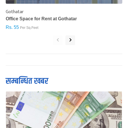
Gothatar
S
Office Space for Rent at Gothatar
H
Rs. 55
R
Per Sq.Feet
‹
›
सम्बन्धित खबर