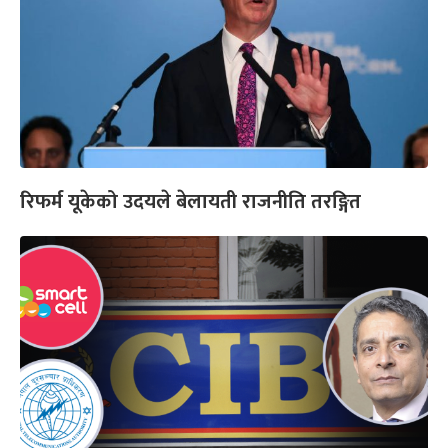
रिफर्म यूकेको उदयले बेलायती राजनीति तरङ्गित