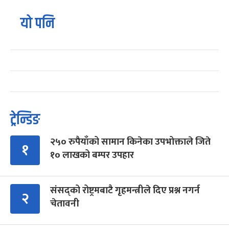
यो पनि
ट्रेन्डिङ
२५० रुपैयाँको सामान किनेका उपभोक्ताले जिते
१
१० लाखको बम्पर उपहार
संसद्को रोष्ट्रमबाटै गृहमन्त्रीले दिए प्रश्न नगर्न
२
चेतावनी