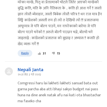
मरेका मान्छे, पितृ वा प्रेतात्माको भोटले जितेर आएको मान्छेको
बुद्धि कत्ति, मति के अनि नैतिकता के .. कत्ति हो आश गर्ने !! जस्तो
ज्ञान त्येस्तै ब्येवाहार, जस्तो बिबेक त्येस्तै चरित्र !! धन राज मात्र हैन
सिङ्गै कांग्रेशको असली रुप हो त्यो त देखियो त्यो !!! प्रजातन्त्रमा
आफूमात्र जे पनि बोल्न पाउने, मन नापरेकाको बारेमा जे पनि
बोल्न पाउने भनेको !! अरुले बोल्नै पाउन्नन भन्ने, बोल्यो भने
जाइलाग्ने : कांग्रेशको प्रजातन्त्र को बुझाइ र अभ्यास !! कसरि हो
खेद व्यक्त गर्ने !!!
Reply
31
15
Nepali Janta
२०८१ जेठ ३ गते २२:१३
Comgressi haru lai lakheti lakheti sansad bata out
garna parcha aba atti bhayi sakyo budget nai pass
huna na dine anek natak afu nai kati ota bhastachar
ma faseko cha