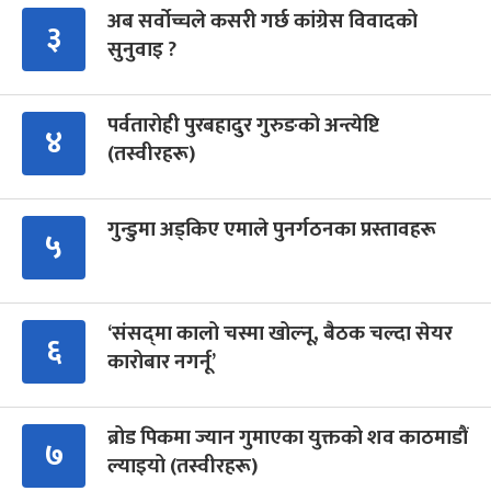
अब सर्वोच्चले कसरी गर्छ कांग्रेस विवादको
३
सुनुवाइ ?
पर्वतारोही पुरबहादुर गुरुङको अन्त्येष्टि
४
(तस्वीरहरू)
गुन्डुमा अड्किए एमाले पुनर्गठनका प्रस्तावहरू
५
‘संसद्‍मा कालो चस्मा खोल्नू, बैठक चल्दा सेयर
६
कारोबार नगर्नू’
ब्रोड पिकमा ज्यान गुमाएका युक्तको शव काठमाडौं
७
ल्याइयो (तस्वीरहरू)