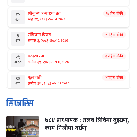
श्रीकृष्ण जन्माष्टमी व्रत
२८ दिन बाँकी
१९
-
भाद्र १९, २०८३
Sep 4, 2026
शुक्र
संविधान दिवस
१ महिना बाँकी
३
-
असोज ३, २०८३
Sep 19, 2026
शनि
घटस्थापना
२ महिना बाँकी
२५
-
असोज २५, २०८३
Oct 11, 2026
आइत
फूलपाती
२ महिना बाँकी
३१
-
असोज ३१ , २०८३
Oct 17, 2026
शनि
कार्तिक सङ्क्रान्ति
२ महिना बाँकी
१
सिफारिस
-
कार्तिक १, २०८३
Oct 18, 2026
आइत
७८४ प्राध्यापक : तलब त्रिविमा बुझ्छन्,
महानवमी
२ महिना बाँकी
३
-
काम निजीमा गर्छन्
कार्तिक ३, २०८३
Oct 20, 2026
मंगल