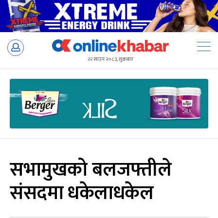
Skip
to
२२ साउन २०८३, शुक्रबार
content
सभामुखको बलजफ्तीले
संसदमा धकेलाधकेल