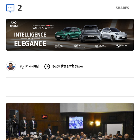
2
SHARES
रघुनाथ बजगाईं
२०८१ जेठ ३ गते २२:००