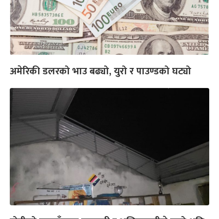
अमेरिकी डलरको भाउ बढ्यो, युरो र पाउण्डको घट्यो