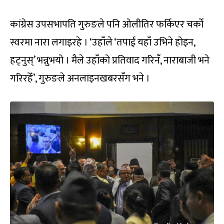
कांग्रेस उपसभापति गुरुङले पनि ओलीतिर फर्किएर चर्को
स्वरमा नारा लगाइरहे । ‘उहाँले ‘तपाईं यहाँ उभिने होइन,
हट्नुस्’ भन्नुभयो । मैले उहाँको प्रतिवाद गरिनँ, नाराबाजी भने
गरिरहेँ’, गुरुङले अनलाइनखबरसँग भने ।