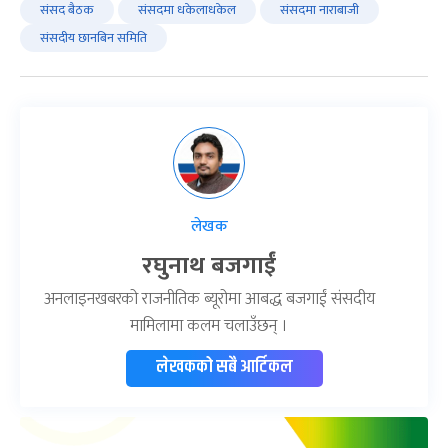
संसद बैठक
संसदमा धकेलाधकेल
संसदमा नाराबाजी
संसदीय छानबिन समिति
लेखक
रघुनाथ बजगाईं
अनलाइनखबरको राजनीतिक ब्यूरोमा आबद्ध बजगाईं संसदीय
मामिलामा कलम चलाउँछन् ।
लेखकको सबै आर्टिकल