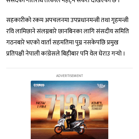
संसदको गतिरोध तत्काल नहट्ने संकेत देखिएको छ ।
सहकारीको रकम अपचलनमा उपप्रधानमन्त्री तथा गृहमन्त्री
रवि लामिछाने संलग्नबारे छानबिनका लागि संसदीय समिति
गठनबारे भएको वार्ता सहमतिमा पुग्न नसकेपछि प्रमुख
प्रतिपक्षी नेपाली कांग्रेसले बिहीबार पनि वेल घेराउ गर्‍यो ।