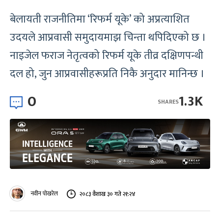
बेलायती राजनीतिमा ‘रिफर्म यूके’ को अप्रत्याशित
उदयले आप्रवासी समुदायमाझ चिन्ता थपिदिएको छ ।
नाइजेल फराज नेतृत्वको रिफर्म यूके तीव्र दक्षिणपन्थी
दल हो, जुन आप्रवासीहरूप्रति निकै अनुदार मानिन्छ ।
0
1.3K
SHARES
नवीन पोखरेल
२०८३ वैशाख ३० गते २१:२४