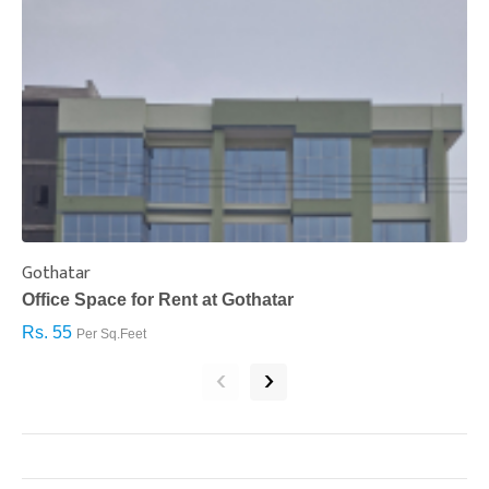
Gothatar
S
Office Space for Rent at Gothatar
H
Rs. 55
R
Per Sq.Feet
‹
›