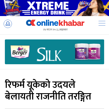
Skip
to
२४ साउन २०८३, आइतबार
content
रिफर्म यूकेको उदयले
बेलायती राजनीति तरङ्गित