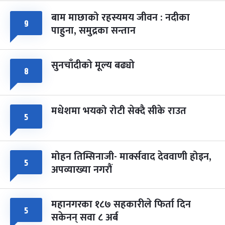
बाम माछाको रहस्यमय जीवन : नदीका
९
फागुपूर्णिमा
७ महिना बाँकी
८
पाहुना, समुद्रका सन्तान
-
चैत्र ८, २०८३
Mar 22, 2027
सोम
सुनचाँदीको मूल्य बढ्यो
८
मधेशमा भयको रोटी सेक्दै सीके राउत
५
मोहन तिम्सिनाजी- मार्क्सवाद देववाणी होइन,
५
अपव्याख्या नगरौं
महानगरका १८७ सहकारीले फिर्ता दिन
५
सकेनन् सवा ८ अर्ब