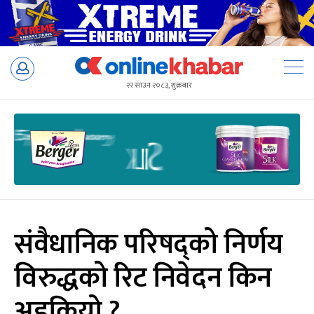
Skip
to
२२ साउन २०८३, शुक्रबार
content
संवैधानिक परिषद्को निर्णय
विरुद्धको रिट निवेदन किन
अड्कियो ?