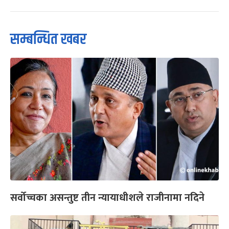
सम्बन्धित खबर
सर्वोच्चका असन्तुष्ट तीन न्यायाधीशले राजीनामा नदिने