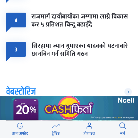
राजमार्ग दायाँबायाँका जग्गामा लाग्ने विकास
४
कर ५ प्रतिशत बिन्दु बढाइँदै
सिरहामा ज्यान गुमाएका यादवको घटनाबारे
३
छानबिन गर्न समिति गठन
वेबस्टोरिज
ताजा अपडेट
ट्रेन्डिङ
प्रोफाइल
सर्च