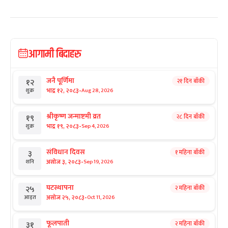
आगामी बिदाहरु
जनै पूर्णिमा
२१ दिन बाँकी
१२
-
भाद्र १२, २०८३
Aug 28, 2026
शुक्र
श्रीकृष्ण जन्माष्टमी व्रत
२८ दिन बाँकी
१९
-
भाद्र १९, २०८३
Sep 4, 2026
शुक्र
संविधान दिवस
१ महिना बाँकी
३
-
असोज ३, २०८३
Sep 19, 2026
शनि
घटस्थापना
२ महिना बाँकी
२५
-
असोज २५, २०८३
Oct 11, 2026
आइत
फूलपाती
२ महिना बाँकी
३१