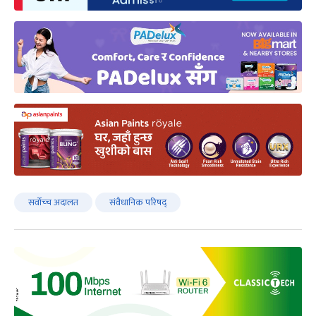
सर्वोच्‍च अदालत
संवैधानिक परिषद्