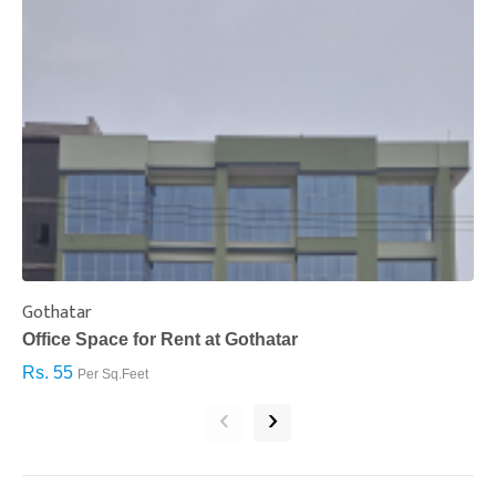
Gothatar
S
Office Space for Rent at Gothatar
H
Rs. 55
R
Per Sq.Feet
‹
›