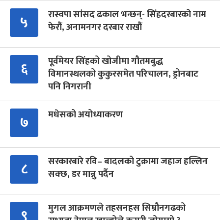
रास्वपा सांसद ढकाल भन्छन्- सिंहदरबारको नाम
५
फेरौं, अनामनगर दरबार राखौं
पूर्वमेयर सिंहको खोजीमा गौतमबुद्ध
६
विमानस्थलको कुकुरसमेत परिचालन, ड्रोनबाट
पनि निगरानी
मधेसको अयोध्याकरण
७
सरकारबारे रवि– बादलको टुक्रामा जहाज हल्लिन
८
सक्छ, डर मान्नु पर्दैन
मुगल आक्रमणले तहसनहस सिम्रौनगढको
९