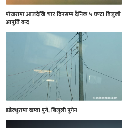
पोखरामा आजदेखि चार दिनसम्म दैनिक ५ घण्टा बिजुली
आपूर्ति बन्द
डडेल्धुरामा खम्बा पुगे, बिजुली पुगेन