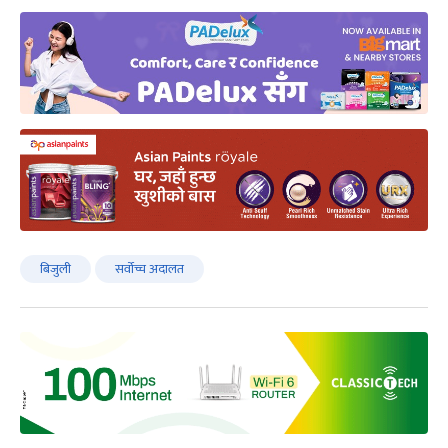
बिजुली
सर्वोच्च अदालत