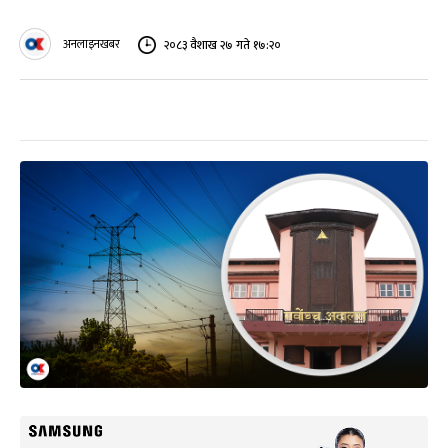
अनलाइनखबर
२०८३ वैशाख २७ गते १७:२०