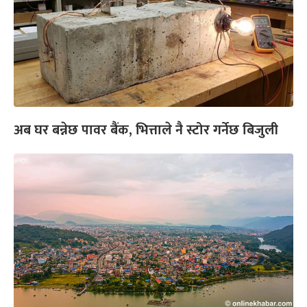
अब घर बन्नेछ पावर बैंक, भित्ताले नै स्टोर गर्नेछ बिजुली