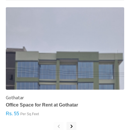
Gothatar
S
Office Space for Rent at Gothatar
H
Rs. 55
R
Per Sq.Feet
‹
›