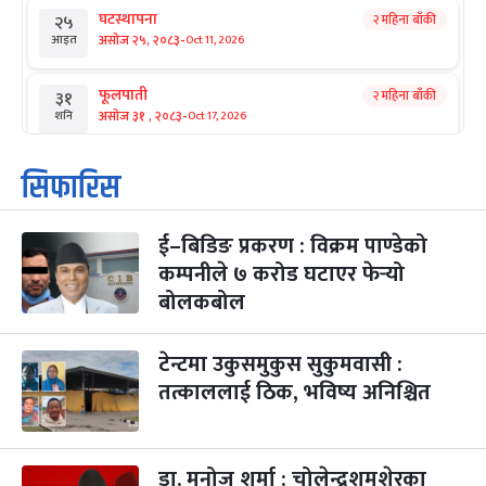
घटस्थापना
२ महिना बाँकी
२५
-
असोज २५, २०८३
Oct 11, 2026
आइत
फूलपाती
२ महिना बाँकी
३१
-
असोज ३१ , २०८३
Oct 17, 2026
शनि
कार्तिक सङ्क्रान्ति
२ महिना बाँकी
१
सिफारिस
-
कार्तिक १, २०८३
Oct 18, 2026
आइत
ई–बिडिङ प्रकरण : विक्रम पाण्डेको
महानवमी
२ महिना बाँकी
३
-
कम्पनीले ७ करोड घटाएर फेर्‍यो
कार्तिक ३, २०८३
Oct 20, 2026
मंगल
बोलकबोल
विजयादशमी
२ महिना बाँकी
४
-
कार्तिक ४, २०८३
Oct 21, 2026
बुध
टेन्टमा उकुसमुकुस सुकुमवासी :
तत्काललाई ठिक, भविष्य अनिश्चित
पापा‌ङ्कुशा एकादशी व्रत
२ महिना बाँकी
५
-
कार्तिक ५, २०८३
Oct 22, 2026
बिहि
डा. मनोज शर्मा : चोलेन्द्रशमशेरका
कुकुर तिहार
३ महिना बाँकी
२२