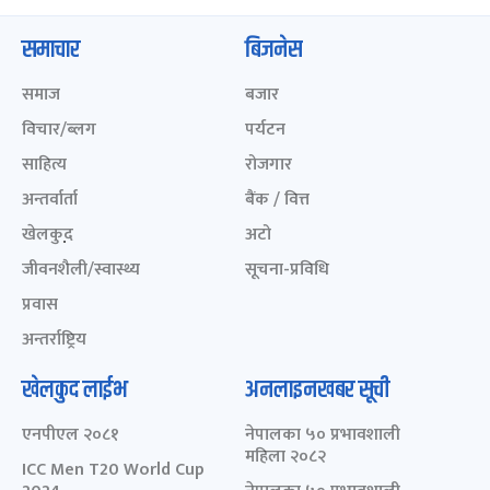
समाचार
बिजनेस
समाज
बजार
विचार/ब्लग
पर्यटन
साहित्य
रोजगार
अन्तर्वार्ता
बैंक / वित्त
खेलकुद़़
अटो
जीवनशैली/स्वास्थ्य
सूचना-प्रविधि
प्रवास
अन्तर्राष्ट्रिय
खेलकुद लाईभ
अनलाइनखबर सूची
एनपीएल २०८१
नेपालका ५० प्रभावशाली
महिला २०८२
ICC Men T20 World Cup