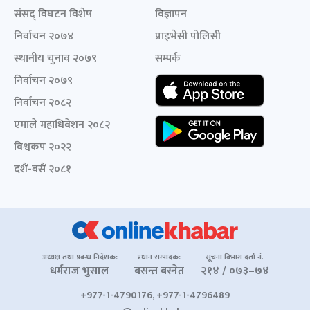
संसद् विघटन विशेष
विज्ञापन
निर्वाचन २०७४
प्राइभेसी पोलिसी
स्थानीय चुनाव २०७९
सम्पर्क
निर्वाचन २०७९
निर्वाचन २०८२
एमाले महाधिवेशन २०८२
विश्वकप २०२२
दशैं-बसैं २०८१
अध्यक्ष तथा प्रबन्ध निर्देशक:
प्रधान सम्पादक:
सूचना विभाग दर्ता नं.
धर्मराज भुसाल
बसन्त बस्नेत
२१४ / ०७३–७४
+977-1-4790176, +977-1-4796489