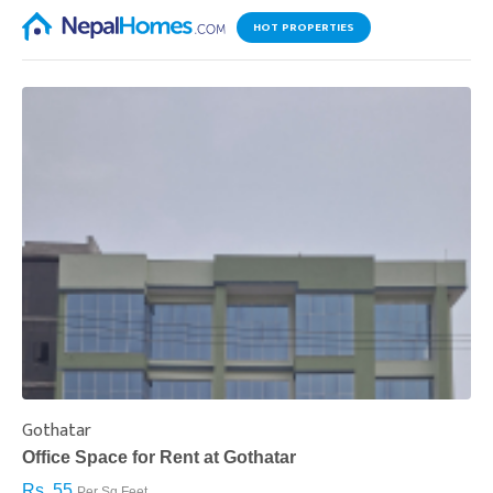
HOT PROPERTIES
Gothatar
S
Office Space for Rent at Gothatar
H
Rs. 55
R
Per Sq.Feet