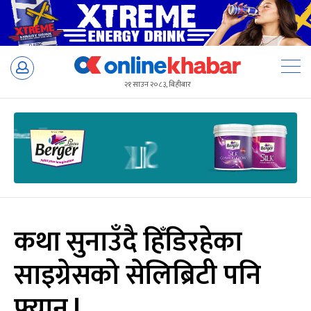
Skip
to
२१ साउन २०८३, बिहीबार
content
कथा सुनाउँदै हिँडिरहेका
साइग्रेसको सेलिब्रिटी पनि
फ्यान !