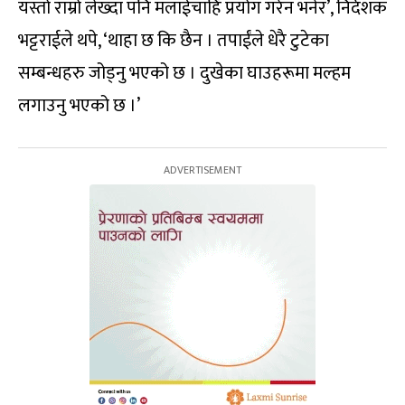
यस्तो राम्रो लेख्दा पनि मलाईचाहिँ प्रयोग गरेन भनेर’, निर्देशक
भट्टराईले थपे, ‘थाहा छ कि छैन । तपाईंले धेरै टुटेका
सम्बन्धहरु जोड्नु भएको छ । दुखेका घाउहरूमा मल्हम
लगाउनु भएको छ ।’