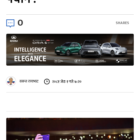
0
SHARES
वसन्त रानाभाट
२०८१ जेठ १ गते ७:२०