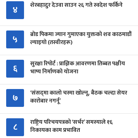
शेरबहादुर देउवा साउन २६ गते स्वदेश फर्किने
४
ब्रोड पिकमा ज्यान गुमाएका युक्तको शव काठमाडौं
५
ल्याइयो (तस्वीरहरू)
सुरक्षा रिपोर्ट : प्राज्ञिक आवरणमा तिब्बत पक्षीय
६
भाष्य निर्माणको योजना
‘संसद्‍मा कालो चस्मा खोल्नू, बैठक चल्दा सेयर
७
कारोबार नगर्नू’
राष्ट्रिय परिचयपत्रको ‘सर्भर’ समस्याले १६
८
निकायका काम प्रभावित