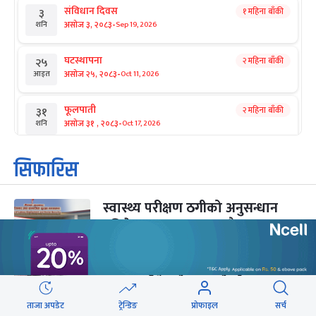
संविधान दिवस
१ महिना बाँकी
३
-
असोज ३, २०८३
Sep 19, 2026
शनि
घटस्थापना
२ महिना बाँकी
२५
-
असोज २५, २०८३
Oct 11, 2026
आइत
फूलपाती
२ महिना बाँकी
३१
-
असोज ३१ , २०८३
Oct 17, 2026
शनि
कार्तिक सङ्क्रान्ति
२ महिना बाँकी
१
सिफारिस
-
कार्तिक १, २०८३
Oct 18, 2026
आइत
स्वास्थ्य परीक्षण ठगीको अनुसन्धान
महानवमी
२ महिना बाँकी
३
-
प्रतिवेदन श्रम मन्त्रालयबाटै गायब
कार्तिक ३, २०८३
Oct 20, 2026
मंगल
विजयादशमी
२ महिना बाँकी
४
-
कार्तिक ४, २०८३
Oct 21, 2026
बुध
प्रधानमन्त्रीकै उपेक्षामा परेको परम्परागत
नीति–कार्यक्रम
ताजा अपडेट
ट्रेन्डिङ
प्रोफाइल
सर्च
पापा‌ङ्कुशा एकादशी व्रत
२ महिना बाँकी
५