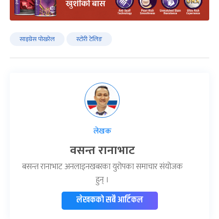
साइग्रेस पोखरेल
स्टोरी टेलिङ
लेखक
वसन्त रानाभाट
बसन्त रानाभाट अनलाइनखबरका युरोपका समाचार संयोजक
हुन् ।
लेखकको सबै आर्टिकल