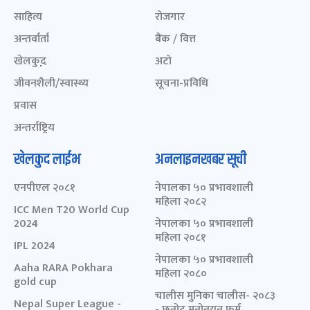
साहित्य
रोजगार
अन्तर्वार्ता
बैंक / वित्त
खेलकुद़़
अटो
जीवनशैली/स्वास्थ्य
सूचना-प्रविधि
प्रवास
अन्तर्राष्ट्रिय
खेलकुद लाईभ
अनलाइनखबर सूची
एनपीएल २०८१
नेपालका ५० प्रभावशाली
महिला २०८२
ICC Men T20 World Cup
2024
नेपालका ५० प्रभावशाली
महिला २०८१
IPL 2024
नेपालका ५० प्रभावशाली
Aaha RARA Pokhara
महिला २०८०
gold cup
चालीस मुनिका चालीस- २०८३
Nepal Super League -
- छनोट मनोनयन फर्म