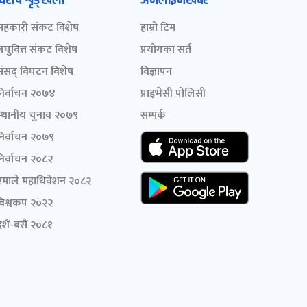
विशेष शृङ्खला
अनलाइनखबर
सहकारी संकट विशेष
हाम्रो टिम
लघुवित्त संकट विशेष
प्रयोगका सर्त
संसद् विघटन विशेष
विज्ञापन
निर्वाचन २०७४
प्राइभेसी पोलिसी
स्थानीय चुनाव २०७९
सम्पर्क
निर्वाचन २०७९
निर्वाचन २०८२
एमाले महाधिवेशन २०८२
विश्वकप २०२२
शैं-बसैं २०८१