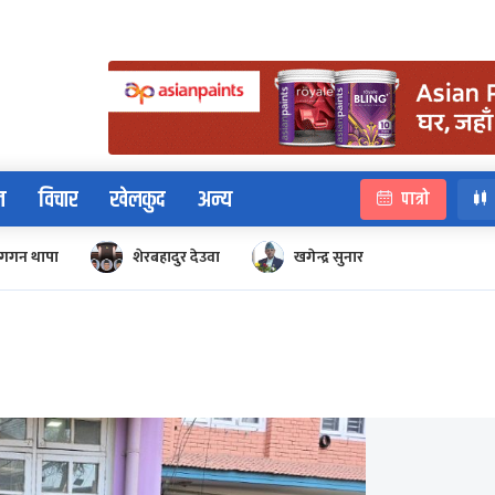
न
विचार
खेलकुद
अन्य
पात्रो
गगन थापा
शेरबहादुर देउवा
खगेन्द्र सुनार