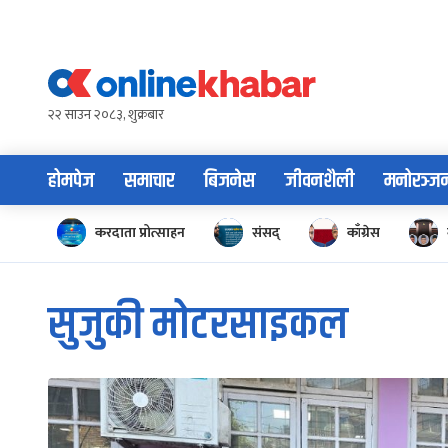
Skip
to
content
२२ साउन २०८३, शुक्रबार
होमपेज
समाचार
बिजनेस
जीवनशैली
मनोरञ्ज
करदाता प्रोत्साहन
संसद्
काँग्रेस
सुजुकी मोटरसाइकल