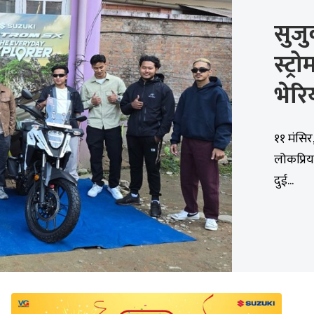
सुज
स्ट्
भेरि
११ मंसि
लोकप्रिय
दुई...