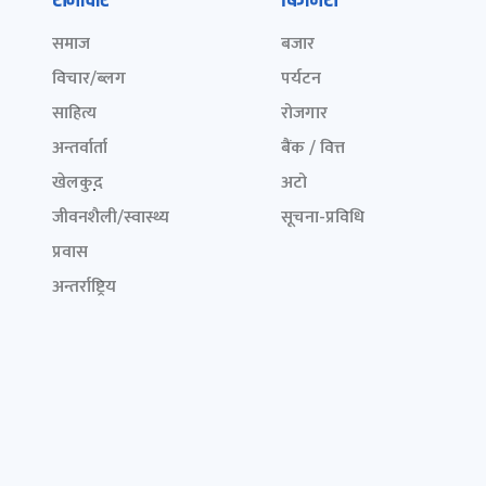
समाचार
बिजनेस
समाज
बजार
विचार/ब्लग
पर्यटन
साहित्य
रोजगार
अन्तर्वार्ता
बैंक / वित्त
खेलकुद़़
अटो
जीवनशैली/स्वास्थ्य
सूचना-प्रविधि
प्रवास
अन्तर्राष्ट्रिय