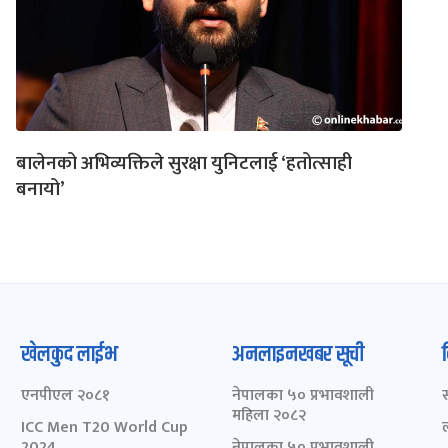
बालेनको अभिव्यक्तिले सुरक्षा युनिटलाई ‘हतोत्साही
बनायो’
खेलकुद लाईभ
अनलाइनखबर सूची
एनपीएल २०८१
नेपालका ५० प्रभावशाली
महिला २०८२
ICC Men T20 World Cup
2024
नेपालका ५० प्रभावशाली