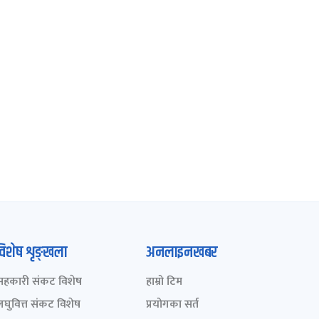
विशेष शृङ्खला
अनलाइनखबर
सहकारी संकट विशेष
हाम्रो टिम
लघुवित्त संकट विशेष
प्रयोगका सर्त