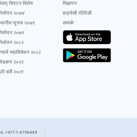
संसद् विघटन विशेष
विज्ञापन
निर्वाचन २०७४
प्राइभेसी पोलिसी
स्थानीय चुनाव २०७९
सम्पर्क
निर्वाचन २०७९
निर्वाचन २०८२
एमाले महाधिवेशन २०८२
विश्वकप २०२२
शैं-बसैं २०८१
6, +977-1-4796489