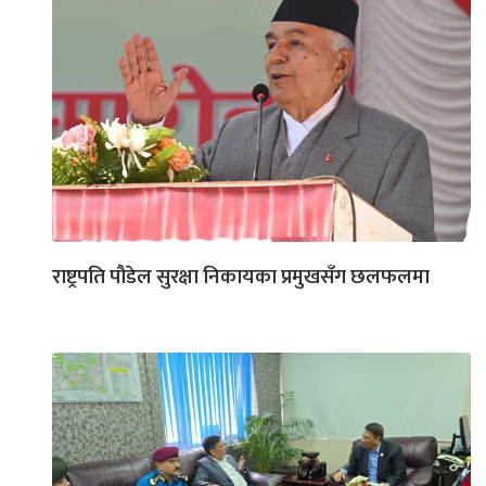
राष्ट्रपति पौडेल सुरक्षा निकायका प्रमुखसँग छलफलमा