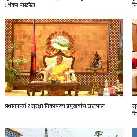
: शंकर पोखरेल
नि
प्रधानमन्त्री र सुरक्षा निकायका प्रमुखबीच छलफल
सु
नि