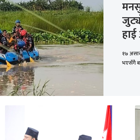
मनसु
जुट्
हाई 
१७ असार,
भएसँगै ब