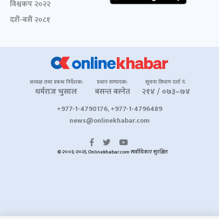
विश्वकप २०२२
दशैं-बसैं २०८१
अध्यक्ष तथा प्रबन्ध निर्देशक:
प्रधान सम्पादक:
सूचना विभाग दर्ता नं.
धर्मराज भुसाल
बसन्त बस्नेत
२१४ / ०७३–७४
+977-1-4790176, +977-1-4796489
news@onlinekhabar.com
© २००६-२०२६ Onlinekhabar.com सर्वाधिकार सुरक्षित