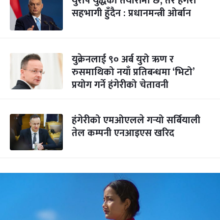
युरोप युद्धको तयारीमा छ, तर हंगेरी
सहभागी हुँदैन : प्रधानमन्त्री ओर्बान
युक्रेनलाई ९० अर्ब युरो ऋण र
रुसमाथिको नयाँ प्रतिबन्धमा ‘भिटो’
प्रयोग गर्ने हंगेरीको चेतावनी
हंगेरीको एमओएलले गर्‍यो सर्बियाली
तेल कम्पनी एनआइएस खरिद