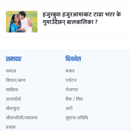
हजुरबुवा हजुरआमाबाट टाढा भएर के
गुमाउँदैछन् बालबालिका ?
समाचार
बिजनेस
समाज
बजार
विचार/ब्लग
पर्यटन
साहित्य
रोजगार
अन्तर्वार्ता
बैंक / वित्त
खेलकुद़़
अटो
जीवनशैली/स्वास्थ्य
सूचना-प्रविधि
प्रवास