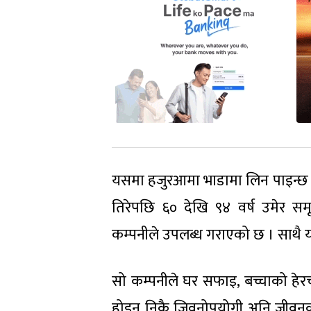
यसमा हजुरआमा भाडामा लिन पाइन्छ । प
तिरेपछि ६० देखि ९४ वर्ष उमेर स
कम्पनीले उपलब्ध गराएको छ । साथै यस
सो कम्पनीले घर सफाइ, बच्चाको हेरच
होइन निकै जिवनोपयोगी अनि जीवनका