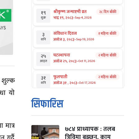
श्रीकृष्ण जन्माष्टमी व्रत
२८ दिन बाँकी
१९
-
भाद्र १९, २०८३
Sep 4, 2026
शुक्र
संविधान दिवस
१ महिना बाँकी
३
-
असोज ३, २०८३
Sep 19, 2026
शनि
घटस्थापना
२ महिना बाँकी
२५
-
असोज २५, २०८३
Oct 11, 2026
आइत
फूलपाती
२ महिना बाँकी
३१
 शुल्क
-
असोज ३१ , २०८३
Oct 17, 2026
शनि
धा यो
कार्तिक सङ्क्रान्ति
२ महिना बाँकी
१
सिफारिस
-
कार्तिक १, २०८३
Oct 18, 2026
आइत
महानवमी
२ महिना बाँकी
३
 मात्र
-
कार्तिक ३, २०८३
Oct 20, 2026
मंगल
७८४ प्राध्यापक : तलब
त्रिविमा बुझ्छन्, काम
 गर्दै