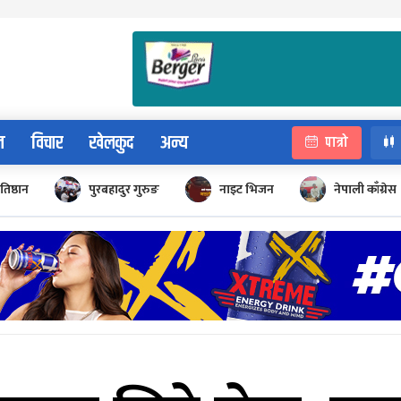
न
विचार
खेलकुद
अन्य
पात्रो
रतिष्ठान
पुरबहादुर गुरुङ
नाइट भिजन
नेपाली काँग्रेस