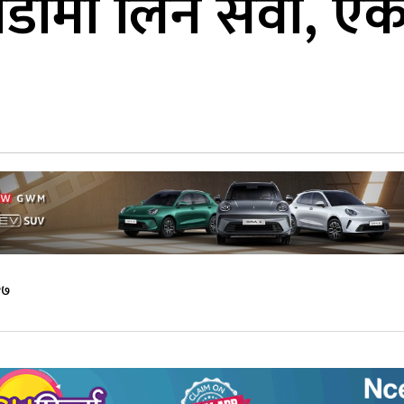
डामा लिने सेवा, एक
२७