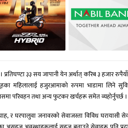
्रतिघण्टा ३३ सय जापानी येन अर्थात् करिब ३ हजार रुपैयाँ
मूहका महिलालाई हजुरआमाको रुपमा भाडामा लिने सुवि
मा परिवहन तथा अन्य फुटकर खर्चहरू समेत व्यहोर्नुपर्छ ।
ाह, र घरपालुवा जनावरको सेवाजस्ता विविध घरायासी सेवा
 असहज अवस्थाहरूलाई सहज बनाउने सेवाहरू पनि प्रदान