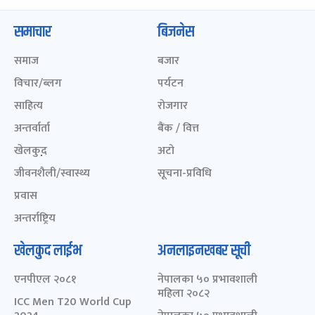
समाचार
बिजनेस
समाज
बजार
विचार/ब्लग
पर्यटन
साहित्य
रोजगार
अन्तर्वार्ता
बैंक / वित्त
खेलकुद़़
अटो
जीवनशैली/स्वास्थ्य
सूचना-प्रविधि
प्रवास
अन्तर्राष्ट्रिय
खेलकुद लाईभ
अनलाइनखबर सूची
एनपीएल २०८१
नेपालका ५० प्रभावशाली
महिला २०८२
ICC Men T20 World Cup