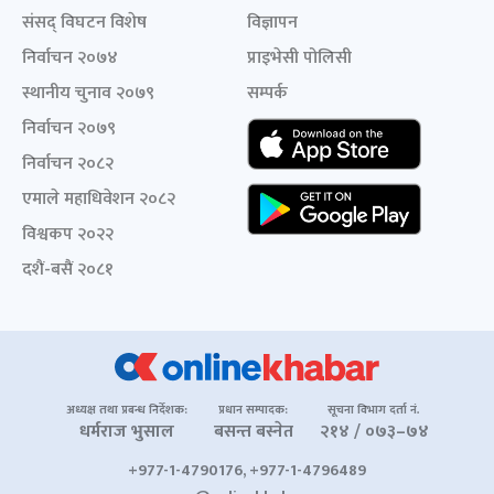
संसद् विघटन विशेष
विज्ञापन
निर्वाचन २०७४
प्राइभेसी पोलिसी
स्थानीय चुनाव २०७९
सम्पर्क
निर्वाचन २०७९
निर्वाचन २०८२
एमाले महाधिवेशन २०८२
विश्वकप २०२२
दशैं-बसैं २०८१
अध्यक्ष तथा प्रबन्ध निर्देशक:
प्रधान सम्पादक:
सूचना विभाग दर्ता नं.
धर्मराज भुसाल
बसन्त बस्नेत
२१४ / ०७३–७४
+977-1-4790176, +977-1-4796489