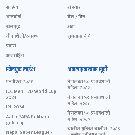
साहित्य
रोजगार
अन्तर्वार्ता
बैंक / वित्त
खेलकुद़़
अटो
जीवनशैली/स्वास्थ्य
सूचना-प्रविधि
प्रवास
अन्तर्राष्ट्रिय
खेलकुद लाईभ
अनलाइनखबर सूची
एनपीएल २०८१
नेपालका ५० प्रभावशाली
महिला २०८२
ICC Men T20 World Cup
2024
नेपालका ५० प्रभावशाली
महिला २०८१
IPL 2024
नेपालका ५० प्रभावशाली
Aaha RARA Pokhara
महिला २०८०
gold cup
चालीस मुनिका चालीस- २०८३
Nepal Super League -
- छनोट मनोनयन फर्म