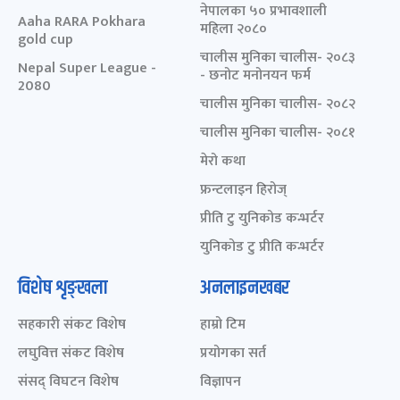
नेपालका ५० प्रभावशाली
Aaha RARA Pokhara
महिला २०८०
gold cup
चालीस मुनिका चालीस- २०८३
Nepal Super League -
- छनोट मनोनयन फर्म
2080
चालीस मुनिका चालीस- २०८२
चालीस मुनिका चालीस- २०८१
मेरो कथा
फ्रन्टलाइन हिरोज्
प्रीति टु युनिकोड कन्भर्टर
युनिकोड टु प्रीति कन्भर्टर
विशेष शृङ्खला
अनलाइनखबर
सहकारी संकट विशेष
हाम्रो टिम
लघुवित्त संकट विशेष
प्रयोगका सर्त
संसद् विघटन विशेष
विज्ञापन