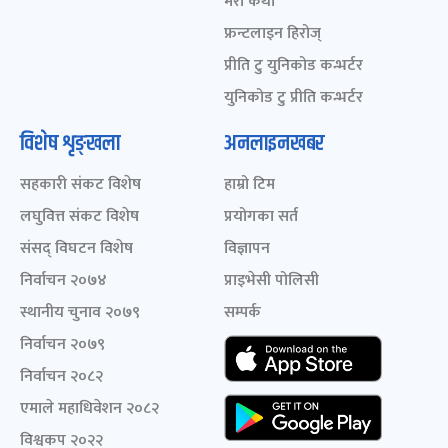
मेरो कथा
फ्रन्टलाइन हिरोज्
प्रीति टु युनिकोड कन्भर्टर
युनिकोड टु प्रीति कन्भर्टर
विशेष शृङ्खला
अनलाइनखबर
सहकारी संकट विशेष
हाम्रो टिम
लघुवित्त संकट विशेष
प्रयोगका सर्त
संसद् विघटन विशेष
विज्ञापन
निर्वाचन २०७४
प्राइभेसी पोलिसी
स्थानीय चुनाव २०७९
सम्पर्क
निर्वाचन २०७९
निर्वाचन २०८२
एमाले महाधिवेशन २०८२
विश्वकप २०२२