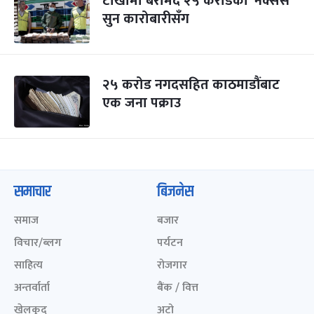
टोखामा बरामद २५ करोडको ‘नेक्सस’
सुन कारोबारीसँग
२५ करोड नगदसहित काठमाडौंबाट
एक जना पक्राउ
समाचार
बिजनेस
समाज
बजार
विचार/ब्लग
पर्यटन
साहित्य
रोजगार
अन्तर्वार्ता
बैंक / वित्त
खेलकुद़़
अटो