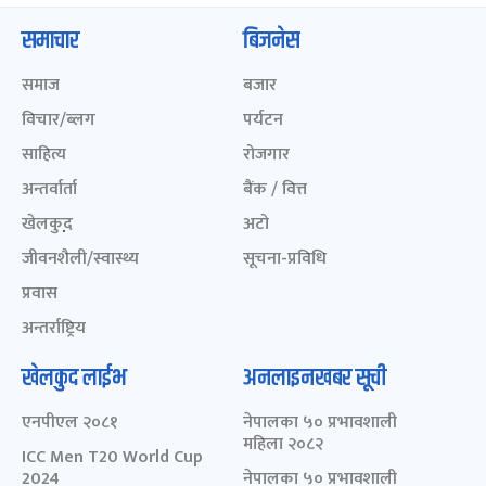
समाचार
बिजनेस
समाज
बजार
विचार/ब्लग
पर्यटन
साहित्य
रोजगार
अन्तर्वार्ता
बैंक / वित्त
खेलकुद़़
अटो
जीवनशैली/स्वास्थ्य
सूचना-प्रविधि
प्रवास
अन्तर्राष्ट्रिय
खेलकुद लाईभ
अनलाइनखबर सूची
एनपीएल २०८१
नेपालका ५० प्रभावशाली
महिला २०८२
ICC Men T20 World Cup
2024
नेपालका ५० प्रभावशाली