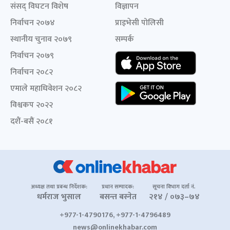
संसद् विघटन विशेष
विज्ञापन
निर्वाचन २०७४
प्राइभेसी पोलिसी
स्थानीय चुनाव २०७९
सम्पर्क
निर्वाचन २०७९
निर्वाचन २०८२
एमाले महाधिवेशन २०८२
विश्वकप २०२२
दशैं-बसैं २०८१
अध्यक्ष तथा प्रबन्ध निर्देशक:
प्रधान सम्पादक:
सूचना विभाग दर्ता नं.
धर्मराज भुसाल
बसन्त बस्नेत
२१४ / ०७३–७४
+977-1-4790176, +977-1-4796489
news@onlinekhabar.com