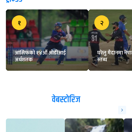
१
२
आसिफको १४औं ओडीआई
घरेलु मैदानमा नेप
अर्धशतक
स्तब्ध
वेबस्टोरिज