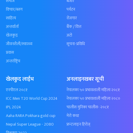
समाज
बजार
विचार/ब्लग
पर्यटन
साहित्य
रोजगार
अन्तर्वार्ता
बैँक / वित्त
खेलकुद़़
अटो
जीवनशैली/स्वास्थ्य
सूचना-प्रविधि
प्रवास
अन्तर्राष्ट्रिय
खेलकुद लाईभ
अनलाइनखबर सूची
एनपीएल २०८१
नेपालका ५० प्रभावशाली महिला २०८१
ICC Men T20 World Cup 2024
नेपालका ५० प्रभावशाली महिला २०८०
IPL 2024
चालीस मुनिका चालीस- २०८१
Aaha RARA Pokhara gold cup
मेरो कथा
Nepal Super League - 2080
फ्रन्टलाइन हिरोज्
विश्वकप २०२२