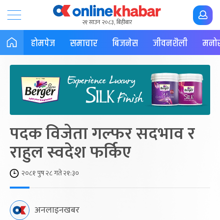
२१ साउन २०८३, बिहीबार
होमपेज
समाचार
बिजनेस
जीवनशैली
मनोर
पदक विजेता गल्फर सदभाव र
राहुल स्वदेश फर्किए
२०८१ पुष २८ गते २१:३०
अनलाइनखबर