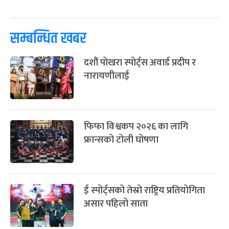
पूर्णिमा व्रत
७ महिना बाँकी
७
-
चैत्र ७, २०८३
Mar 21, 2027
आइत
सम्बन्धित खबर
फागुपूर्णिमा
७ महिना बाँकी
८
दशौं पोखरा स्पोर्ट्स अवार्ड प्रदीप र
-
चैत्र ८, २०८३
Mar 22, 2027
सोम
नारायणीलाई
फिफा विश्वकप २०२६ का लागि
फ्रान्सको टोली घोषणा
ई स्पोर्ट्सको तेस्रो राष्ट्रिय प्रतियोगिता
असार पहिलो साता