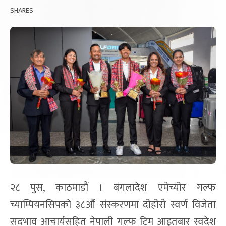
SHARES
२८ पुस, काठमाडौं । बंगलादेश एमेच्योर गल्फ
च्याम्पियनसिपको ३८औं संस्करणमा दोहोरो स्वर्ण विजेता
सदभाव आचार्यसहित नेपाली गल्फ टिम आइतबार स्वदेश