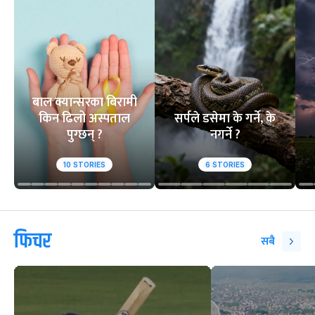
बाल क्यान्सरका बिरामी
किन ढिलो अस्पताल
सर्पले डसेमा के गर्ने, के
पुग्छन् ?
नगर्ने ?
10
STORIES
6
STORIES
फिचर
सबै