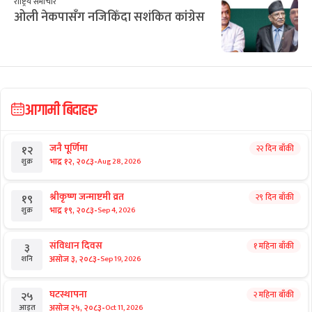
राष्ट्रिय समाचार
ओली नेकपासँग नजिकिँदा सशंकित कांग्रेस
आगामी बिदाहरु
जनै पूर्णिमा
२२ दिन बाँकी
१२
-
भाद्र १२, २०८३
Aug 28, 2026
शुक्र
श्रीकृष्ण जन्माष्टमी व्रत
२९ दिन बाँकी
१९
-
भाद्र १९, २०८३
Sep 4, 2026
शुक्र
संविधान दिवस
१ महिना बाँकी
३
-
असोज ३, २०८३
Sep 19, 2026
शनि
घटस्थापना
२ महिना बाँकी
२५
-
असोज २५, २०८३
Oct 11, 2026
आइत