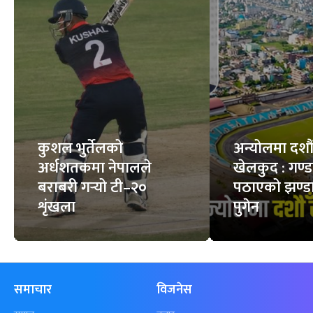
कुशल भुर्तेलको
अन्योलमा दशौँ र
अर्धशतकमा नेपालले
खेलकुद : गण्
बराबरी गर्‍यो टी–२०
पठाएको झण्डा
शृंखला
पुगेन
समाचार
विजनेस