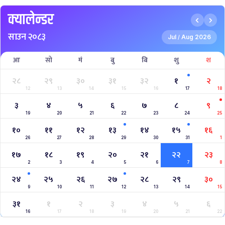
क्यालेन्डर
साउन २०८३
Jul
Aug 2026
/
आ
सो
मं
बु
बि
शु
श
२८
२९
३०
३१
३२
१
२
12
13
14
15
16
17
18
३
४
५
६
७
८
९
19
20
21
22
23
24
25
१०
११
१२
१३
१४
१५
१६
26
27
28
29
30
31
1
१७
१८
१९
२०
२१
२२
२३
2
3
4
5
6
7
8
२४
२५
२६
२७
२८
२९
३०
9
10
11
12
13
14
15
३१
१
२
३
४
५
६
16
17
18
19
20
21
22